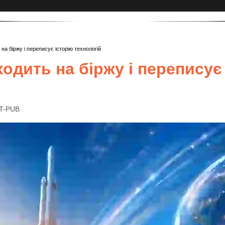
на біржу і переписує історію технологій
одить на біржу і переписує
IT-PUB