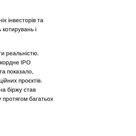
х інвесторів та
ь котирувань і
ти реальністю.
екордне IPO
та показало,
ійних проєктів.
на біржу став
у протягом багатьох