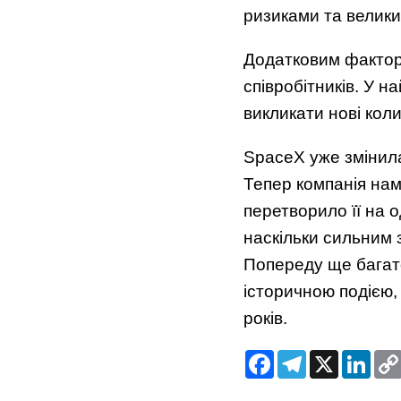
ризиками та велик
Додатковим факторо
співробітників. У н
викликати нові кол
SpaceX уже змінила
Тепер компанія на
перетворило її на о
наскільки сильним 
Попереду ще багато
історичною подією,
років.
Facebook
Telegram
X
Link