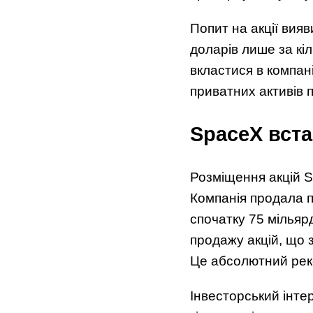
Попит на акції вия
доларів лише за кі
вкластися в компан
приватних активів 
SpaceX вст
Розміщення акцій S
Компанія продала п
спочатку 75 мільяр
продажу акцій, що 
Це абсолютний реко
Інвесторський інте