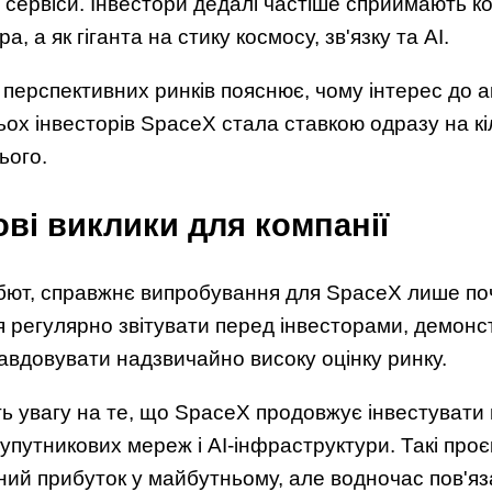
ні сервіси. Інвестори дедалі частіше сприймають к
, а як гіганта на стику космосу, зв'язку та AI.
 перспективних ринків пояснює, чому інтерес до а
ьох інвесторів SpaceX стала ставкою одразу на кі
ього.
ві виклики для компанії
бют, справжнє випробування для SpaceX лише по
я регулярно звітувати перед інвесторами, демонс
авдовувати надзвичайно високу оцінку ринку.
ь увагу на те, що SpaceX продовжує інвестувати 
супутникових мереж і AI-інфраструктури. Такі про
ий прибуток у майбутньому, але водночас пов'яз