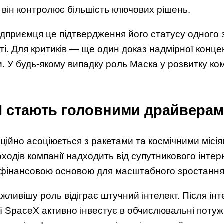
O він контролює більшість ключових рішень.
ідприємця це підтвердження його статусу одного
ті. Для критиків — ще один доказ надмірної конце
. У будь-якому випадку роль Маска у розвитку ком
 AI стають головними драйвера
ійно асоціюється з ракетами та космічними місія
одів компанії надходить від супутникового інтерн
 фінансовою основою для масштабного зростання 
ливішу роль відіграє штучний інтелект. Після інте
ії SpaceX активно інвестує в обчислювальні потуж