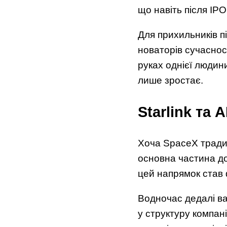
що навіть після IP
Для прихильників п
новаторів сучаснос
руках однієї людини
лише зростає.
Starlink та
Хоча SpaceX традиц
основна частина дох
цей напрямок став
Водночас дедалі важ
у структуру компан