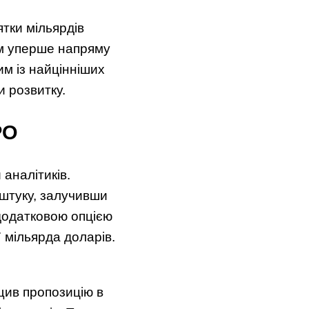
тки мільярдів
ом уперше напряму
им із найцінніших
и розвитку.
PO
аналітиків.
 штуку, залучивши
додатковою опцією
 мільярда доларів.
щив пропозицію в