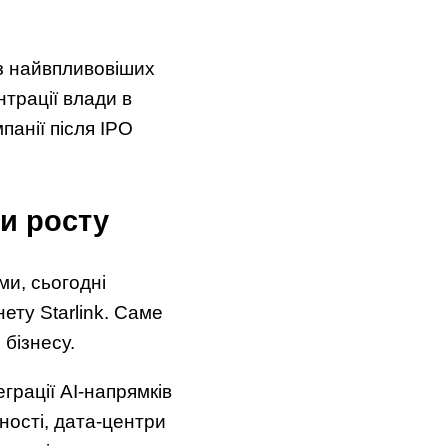
 з найвпливовіших
нтрації влади в
панії після IPO
ми росту
ми, сьогодні
ету Starlink. Саме
бізнесу.
грації AI-напрямків
ності, дата-центри