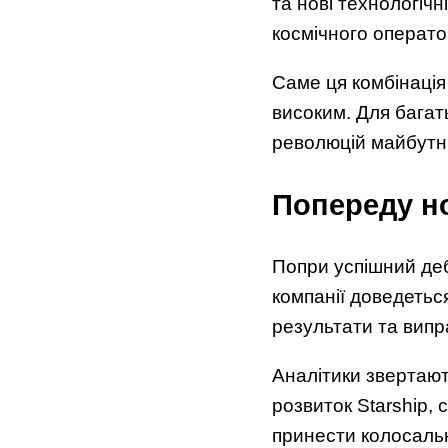
та нові технологіч
космічного оператора
Саме ця комбінація
високим. Для багат
революцій майбутн
Попереду но
Попри успішний де
компанії доведетьс
результати та випр
Аналітики звертают
розвиток Starship, 
принести колосальн