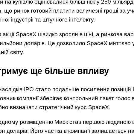
вки на купівлю оцінювалися більш ніж у 250 мільярд
, що ринок готовий платити величезні гроші за уч
ої індустрії та штучного інтелекту.
в акції SpaceX швидко зросли в ціні, а ринкова вар
ильйони доларів. Це дозволило SpaceX миттєво у
ій світу.
тримує ще більше впливу
наслідків IPO стало подальше посилення позицій 
новник компанії зберігає контрольний пакет голосі
но визначати стратегічний курс SpaceX.
дному розміщенню Маск став першою людиною в і
н доларів. Його частка в компанії залишається на