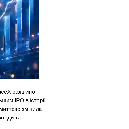
aceX офіційно
шим IPO в історії.
миттєво змінила
корди та