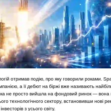
логій отримав подію, про яку говорили роками. Sp
панією, а її дебют на біржі вже називають найбіль
ска не просто вийшла на фондовий ринок — вона 
ього технологічного сектору, встановивши нові ре
нвесторів з усього світу.