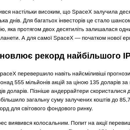
вився настільки високим, що SpaceX залучила деся
лька днів. Для багатьох інвесторів це стало шанс
ію, яка протягом двох десятиліть залишалася одн
планети. А для самої SpaceX — початком нової ер
ановлює рекорд найбільшого I
paceX перевершило навіть найсміливіші прогнози 
онад 555 мільйонів акцій за ціною 135 доларів за
дів доларів. Пізніше андеррайтери скористалися 
збільшило загальну суму залучених коштів до 85,7
рд для світового фондового ринку.
рес виявився колосальним. Попит на акції переви