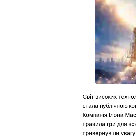
Світ високих техно
стала публічною ком
Компанія Ілона Ма
правила гри для вс
привернувши увагу і