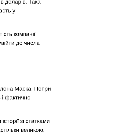
ів доларів. Така
асть у
тість компанії
війти до числа
Ілона Маска. Попри
в і фактично
сторії зі статками
стільки великою,