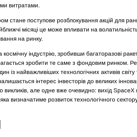
ими витратами.
м стане поступове розблокування акцій для ранні
айближчі місяці це може впливати на волатильніст
ивання на ринку.
 космічну індустрію, зробивши багаторазові раке
магається зробити те саме з фондовим ринком. Р
дин із найважливіших технологічних активів світу 
залишається інтерес інвесторів до великих інновац
 викликів, але одне вже очевидно: вихід SpaceX 
 яка визначатиме розвиток технологічного сектор
edIn
Copy
Link