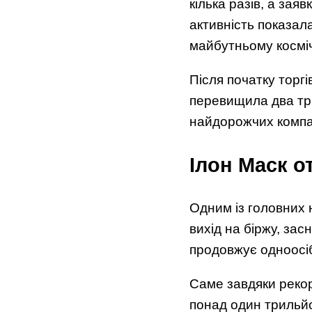
кілька разів, а зая
активність показала
майбутньому космічн
Після початку торгі
перевищила два тр
найдорожчих компан
Ілон Маск о
Одним із головних 
вихід на біржу, зас
продовжує одноосіб
Саме завдяки рекор
понад один трильйо