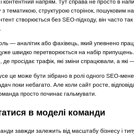
 контентний напрям. Тут справа не просто в напис
 з тематикою, структурою сторінок, пошуковим нам
нтент створюється без SEO-підходу, він часто так
.
ль — аналітик або фахівець, який упевнено прац
уже швидко перетворюється на набір припущень.
, де просідає трафік, які зміни спрацювали, а які —
 усе це може бути зібрано в ролі одного SEO-мен
дач поки небагато. Але коли сайт росте, відпові
команда просто починає гальмувати.
татися в моделі команди
нди завжди залежить від масштабу бізнесу і типу