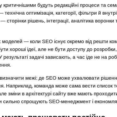
у критичнішими будуть редакційні процеси та сем
 технічна оптимізація, категорії, фільтри й внутр
— сторінки рішень, інтеграції, аналітика воронки 
моделей — коли SEO існує окремо від решти компа
ути хороші ідеї, але не бути доступу до розробки,
 У результаті задачі зависають, а час іде не на роб
ення.
визначити межі: де SEO може ухвалювати рішення
я. Наприклад, команда може сама вести список те
але зміни в архітектурі сайту вже мають проходит
ки сильно спрощують SEO-менеджмент і економля