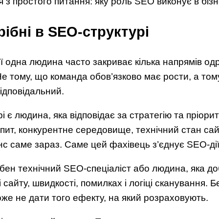
 з простого питання: яку роль SEO виконує в бізн
рібні в SEO-структурі
ї одна людина часто закриває кілька напрямів одр
е тому, що команда обов’язково має рости, а том
ідповідальний.
і є людина, яка відповідає за стратегію та пріори
пит, конкурентне середовище, технічний стан сай
с саме зараз. Саме цей фахівець з’єднує SEO-дії 
бен технічний SEO-спеціаліст або людина, яка д
і сайту, швидкості, помилках і логіці сканування. Б
же не дати того ефекту, на який розраховують.