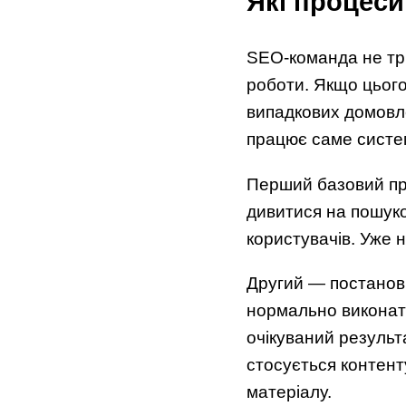
Які процес
SEO-команда не три
роботи. Якщо цього
випадкових домовле
працює саме систе
Перший базовий пр
дивитися на пошуков
користувачів. Уже н
Другий — постановк
нормально виконати 
очікуваний результа
стосується контенту
матеріалу.