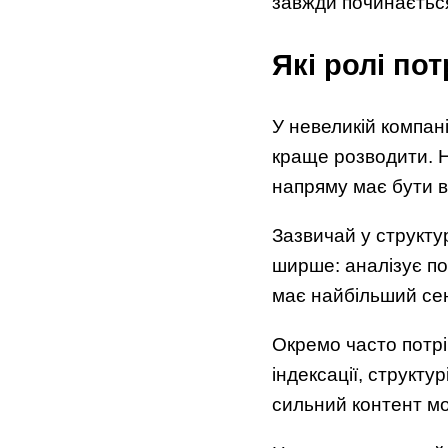
завжди починається
Які ролі пот
У невеликій компані
краще розводити. Н
напряму має бути в
Зазвичай у структур
ширше: аналізує по
має найбільший сен
Окремо часто потрі
індексації, структур
сильний контент мо