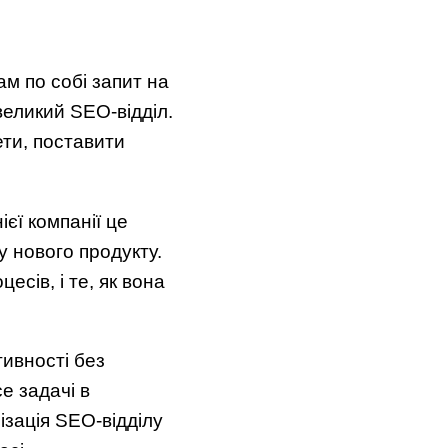
ам по собі запит на
великий SEO-відділ.
ети, поставити
єї компанії це
у нового продукту.
есів, і те, як вона
ивності без
се задачі в
ізація SEO-відділу