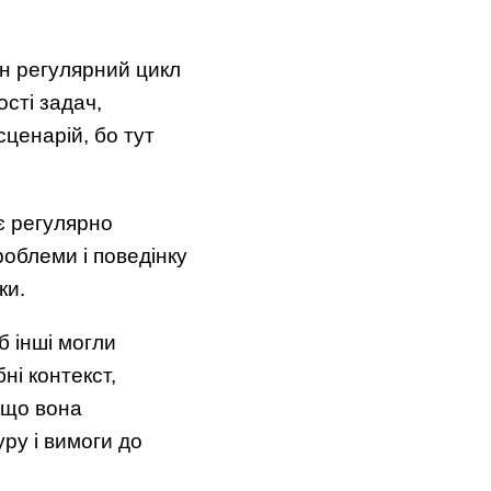
ен регулярний цикл
сті задач,
ценарій, бо тут
є регулярно
роблеми і поведінку
ки.
б інші могли
ні контекст,
Якщо вона
уру і вимоги до