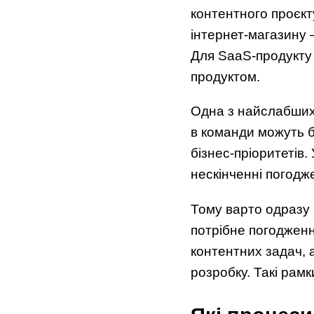
контентного проєкт
інтернет-магазину —
Для SaaS-продукту 
продуктом.
Одна з найслабших 
в команди можуть б
бізнес-пріоритетів.
нескінченні погодж
Тому варто одразу 
потрібне погодженн
контентних задач, 
розробку. Такі рам