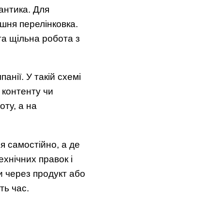
антика. Для
ішня перелінковка.
та щільна робота з
нії. У такій схемі
 контенту чи
оту, а на
 самостійно, а де
хнічних правок і
и через продукт або
ть час.