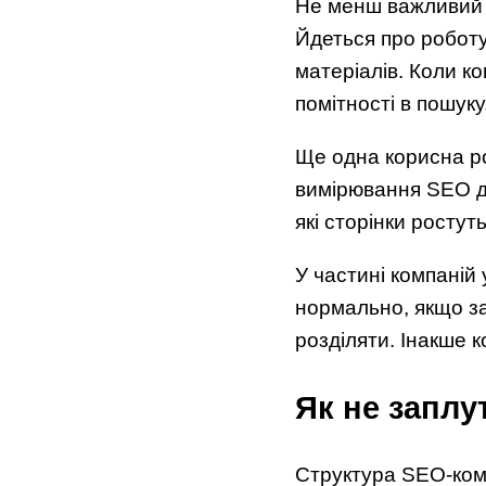
Не менш важливий і
Йдеться про роботу
матеріалів. Коли ко
помітності в пошуку
Ще одна корисна ро
вимірювання SEO д
які сторінки ростуть
У частині компаній
нормально, якщо за
розділяти. Інакше 
Як не заплу
Структура SEO-кома