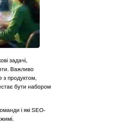
ві задачі,
боти. Важливо
е з продуктом,
естає бути набором
оманди і які SEO-
жимі.