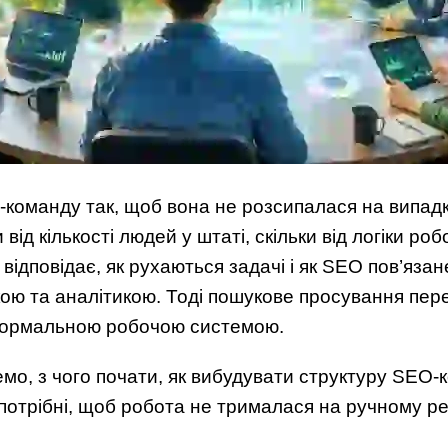
команду так, щоб вона не розсипалася на випадко
 від кількості людей у штаті, скільки від логіки ро
 відповідає, як рухаються задачі і як SEO пов’язан
ою та аналітикою. Тоді пошукове просування пер
є нормальною робочою системою.
емо, з чого почати, як вибудувати структуру SEO-к
 потрібні, щоб робота не трималася на ручному ре