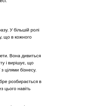
есі.
азу. У більшій ролі
у, що в кожного
тети. Вона дивиться
ту і вирішує, що
з цілями бізнесу.
обре розбирається в
ез цього навіть