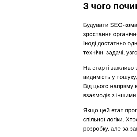
З чого поч
Будувати SEO-команд
зростання органічн
Іноді достатньо од
технічні задачі, уз
На старті важливо 
видимість у пошуку,
Від цього напряму в
взаємодіє з іншими
Якщо цей етап проп
спільної логіки. Хт
розробку, але за за