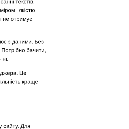
анні текстів.
іром і якістю
 і не отримує
ює з даними. Без
 Потрібно бачити,
 ні.
еджера. Це
дальність краще
 сайту. Для