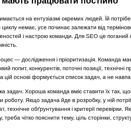
и мають працювати постійно
мається на ентузіазмі окремих людей. Їй потріб
 циклу немає, усе починає залежати від терміново
ностей і настрою команди. Для SEO це поганий с
мність.
оцес — дослідження і пріоритизація. Команда ма
ий попит, конкурентів, поточні позиції, технічні п
а цій основі формується список задач, а не навпа
а задач. Хороша команда вміє ставити їх так, що
роботу. Якщо задача йде в розробку, у ній потріб
т, технічне обґрунтування і критерії перевірки. 
, треба чітко пояснити тему, ціль сторінки, структ