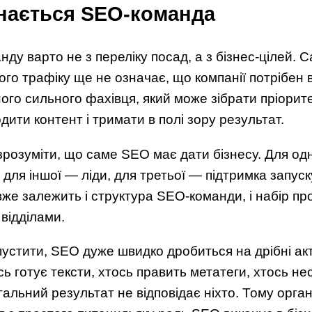
инається SEO-команда
у варто не з переліку посад, а з бізнес-цілей. С
ого трафіку ще не означає, що компанії потрібен 
ного сильного фахівця, який може зібрати пріорит
годити контент і тримати в полі зору результат.
зрозуміти, що саме SEO має дати бізнесу. Для одні
 для іншої — ліди, для третьої — підтримка запуск
же залежить і структура SEO-команди, і набір проц
 відділами.
устити, SEO дуже швидко дробиться на дрібні акт
ось готує тексти, хтось править метатеги, хтось не
гальний результат не відповідає ніхто. Тому орган