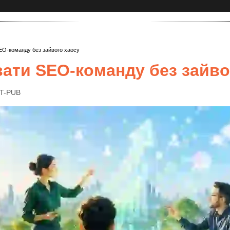
EO-команду без зайвого хаосу
вати SEO-команду без зайво
IT-PUB