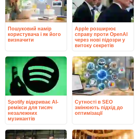
Пошуковий намір
Apple розширює
користувача і як його
справу проти OpenAI
визначити
через нові підозри у
витоку секретів
Spotify відкриває AI-
Сутності в SEO
ремікси для тисяч
змінюють підхід до
незалежних
оптимізації
музикантів