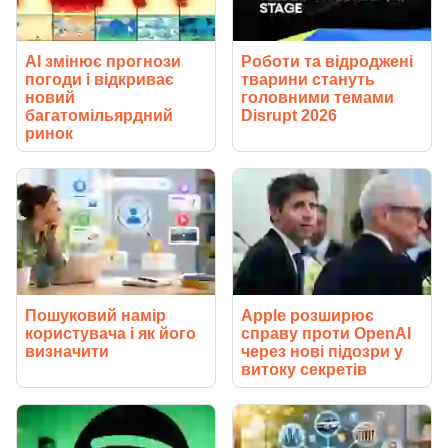
AI змінює прогнози
Роботи та відроджені
погоди і відкриває
тварини стануть
новий
головними темами
багатомільярдний
Disrupt 2026
ринок
Пошуковий намір
Apple розширює
користувача і як його
справу проти OpenAI
визначити
через нові підозри у
витоку секретів