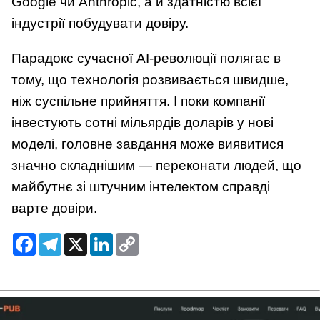
Google чи Anthropic, а й здатністю всієї
індустрії побудувати довіру.
Парадокс сучасної AI-революції полягає в
тому, що технологія розвивається швидше,
ніж суспільне прийняття. І поки компанії
інвестують сотні мільярдів доларів у нові
моделі, головне завдання може виявитися
значно складнішим — переконати людей, що
майбутнє зі штучним інтелектом справді
варте довіри.
Facebook
Telegram
X
LinkedIn
Copy
Link