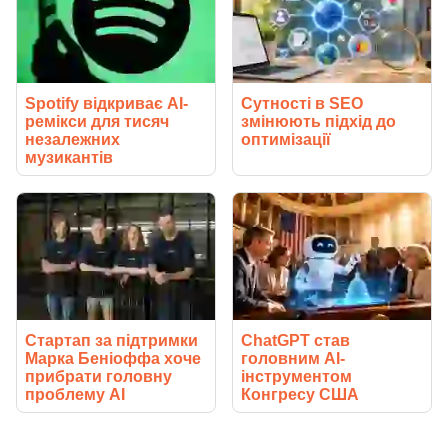
Spotify відкриває AI-
Сутності в SEO
ремікси для тисяч
змінюють підхід до
незалежних
оптимізації
музикантів
Стартап за підтримки
ChatGPT став
Марка Беніоффа хоче
головним AI-
прибрати головну
інструментом
проблему AI
Конгресу США