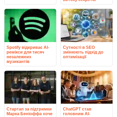
Spotify відкриває AI-
Сутності в SEO
ремікси для тисяч
змінюють підхід до
незалежних
оптимізації
музикантів
Стартап за підтримки
ChatGPT став
Марка Беніоффа хоче
головним AI-