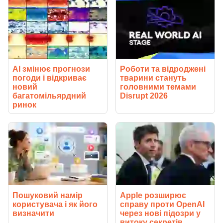
AI змінює прогнози
Роботи та відроджені
погоди і відкриває
тварини стануть
новий
головними темами
багатомільярдний
Disrupt 2026
ринок
Пошуковий намір
Apple розширює
користувача і як його
справу проти OpenAI
визначити
через нові підозри у
витоку секретів