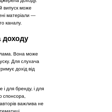
 джерела доходу.
ий випуск може
рені матеріали —
го каналу.
а доходу
клама. Вона може
пуску. Для слухача
римує дохід від
і для бренду, і для
ю спонсора,
 авторів важлива не
 тематиці.