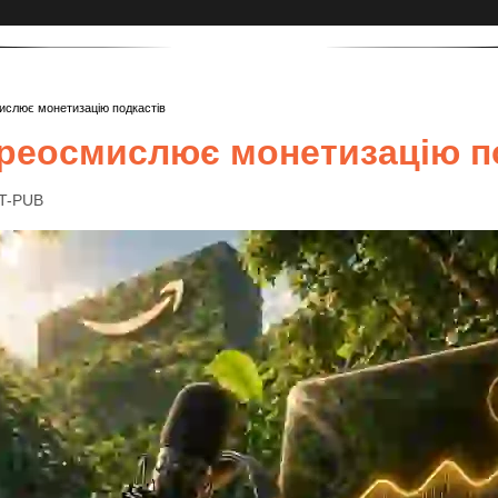
слює монетизацію подкастів
реосмислює монетизацію п
IT-PUB