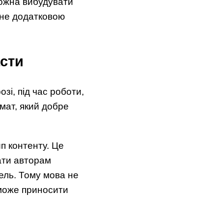
можна вибудувати
є не додатковою
сти
зі, під час роботи,
мат, який добре
п контенту. Це
ати авторам
ель. Тому мова не
 може приносити