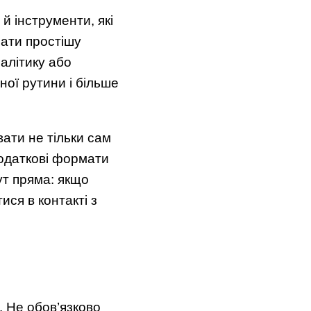
й інструменти, які
чати простішу
алітику або
ної рутини і більше
ати не тільки сам
 додаткові формати
ут пряма: якщо
ися в контакті з
. Не обов’язково