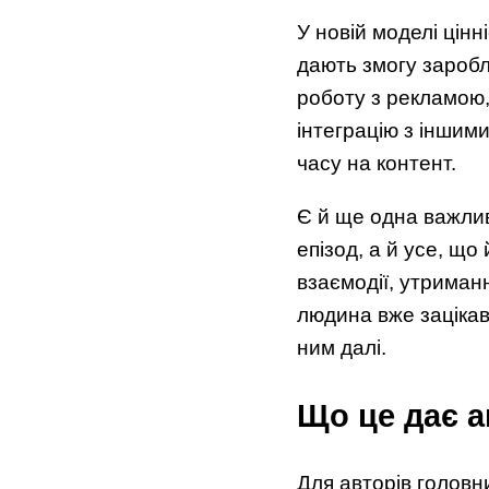
У новій моделі цінн
дають змогу заробл
роботу з рекламою,
інтеграцію з іншим
часу на контент.
Є й ще одна важлив
епізод, а й усе, що
взаємодії, утриман
людина вже зацікав
ним далі.
Що це дає а
Для авторів головн