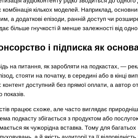
тизація аудіоконтенту рідко зводиться до одного
 комбінація кількох моделей. Наприклад, основн
им, а додаткові епізоди, ранній доступ чи розши
дає більше гнучкості й менше залежності від одно
онсорство і підписка як основ
ідь на питання, як заробляти на подкастах, — ре
ізод, стояти на початку, в середині або в кінці ви
 контент доступний без прямої оплати, а автор от
 показів.
тів працює схоже, але часто виглядає природніше 
ема подкасту збігається з продуктом або послуго
ймається як чужорідна вставка. Тому для багатьох
уховувань, а й якість аудиторії та її відповідність