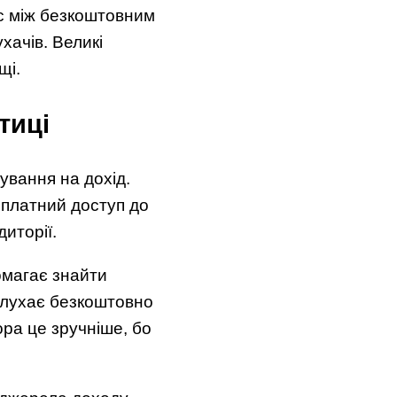
с між безкоштовним
хачів. Великі
щі.
тиці
ування на дохід.
, платний доступ до
диторії.
омагає знайти
 слухає безкоштовно
ра це зручніше, бо