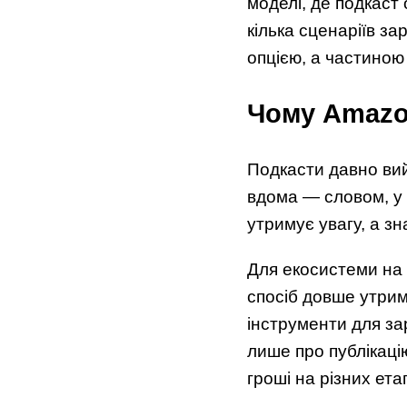
моделі, де подкаст
кілька сценаріїв за
опцією, а частиною в
Чому Amazon
Подкасти давно вий
вдома — словом, у 
утримує увагу, а зн
Для екосистеми на
спосіб довше утрим
інструменти для за
лише про публікаці
гроші на різних ета