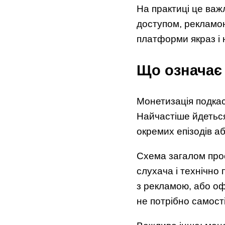
На практиці це важ
доступом, рекламою
платформи якраз і 
Що означає 
Монетизація подкас
Найчастіше йдеться
окремих епізодів аб
Схема загалом про
слухача і технічно
з рекламою, або оф
не потрібно самост