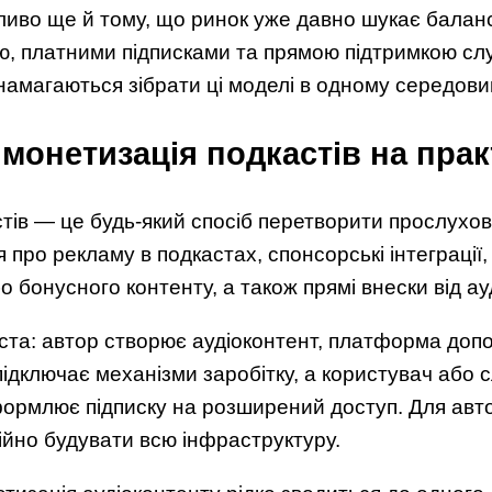
ливо ще й тому, що ринок уже давно шукає балан
, платними підписками та прямою підтримкою слу
намагаються зібрати ці моделі в одному середови
монетизація подкастів на прак
тів — це будь-який спосіб перетворити прослухов
 про рекламу в подкастах, спонсорські інтеграції
о бонусного контенту, а також прямі внески від ау
ста: автор створює аудіоконтент, платформа доп
 підключає механізми заробітку, а користувач або
ормлює підписку на розширений доступ. Для авто
ійно будувати всю інфраструктуру.