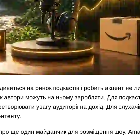
ивиться на ринок подкастів і робить акцент не л
 як автори можуть на ньому заробляти. Для подкас
ретворювати увагу аудиторії на дохід. Для слухачі
онтенту.
про ще один майданчик для розміщення шоу. Amaz