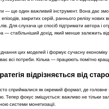
ти — ще один важливий інструмент. Вона дає змо
епізодів, закритих серій, раннього релізу нових в
лів. Для слухача це спосіб підтримати автора і о
ра — стабільніший дохід, який менше залежить ві
єднання цих моделей і формує сучасну економіку 
ває всі потреби. Кілька — працюють помітно кращ
ратегія відрізняється від стар
асто сприймалися як окремий формат, де головне
ю. Тепер фокус зміщується: важливо не тільки зал
ною системи монетизації.