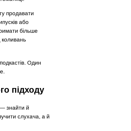
гу продавати
ипусків або
тримати більше
д коливань
подкастів. Один
е.
ого підходу
 — знайти й
учити слухача, а й