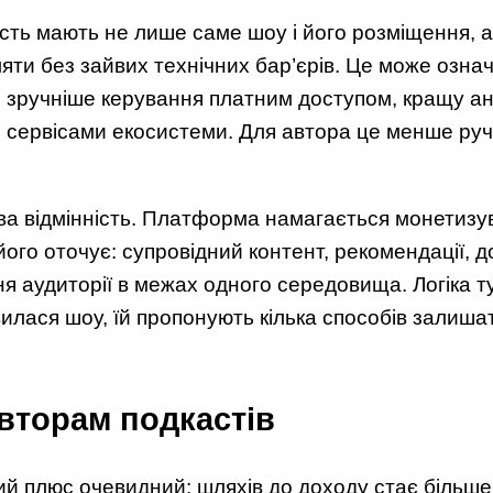
ість мають не лише саме шоу і його розміщення, а 
яти без зайвих технічних бар’єрів. Це може озна
 зручніше керування платним доступом, кращу ан
и сервісами екосистеми. Для автора це менше руч
а відмінність. Платформа намагається монетизув
 його оточує: супровідний контент, рекомендації,
ня аудиторії в межах одного середовища. Логіка т
илася шоу, їй пропонують кілька способів залишат
вторам подкастів
ий плюс очевидний: шляхів до доходу стає більше