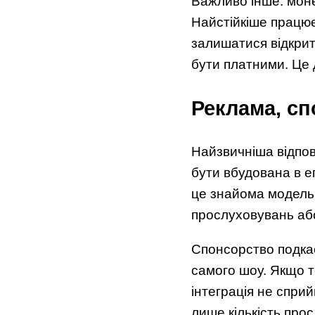
Важливо інше: моне
Найстійкіше працює
залишатися відкрит
бути платними. Це 
Реклама, сп
Найзвичніша відпов
бути вбудована в еп
це знайома модель:
прослуховувань або
Спонсорство подкас
самого шоу. Якщо т
інтеграція не спри
лише кількість просл