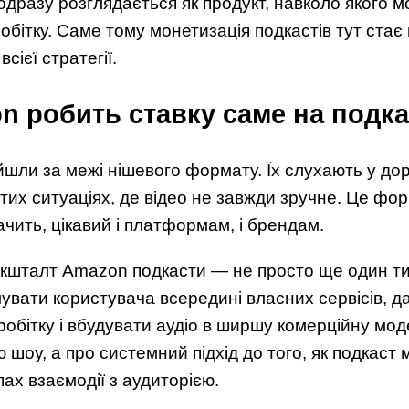
 одразу розглядається як продукт, навколо якого 
робітку. Саме тому монетизація подкастів тут ста
сієї стратегії.
 робить ставку саме на подка
шли за межі нішевого формату. Їх слухають у доро
тих ситуаціях, де відео не завжди зручне. Це фор
ачить, цікавий і платформам, і брендам.
 кшталт Amazon подкасти — не просто ще один ти
увати користувача всередині власних сервісів, д
робітку і вбудувати аудіо в ширшу комерційну мод
ю шоу, а про системний підхід до того, як подкаст
пах взаємодії з аудиторією.