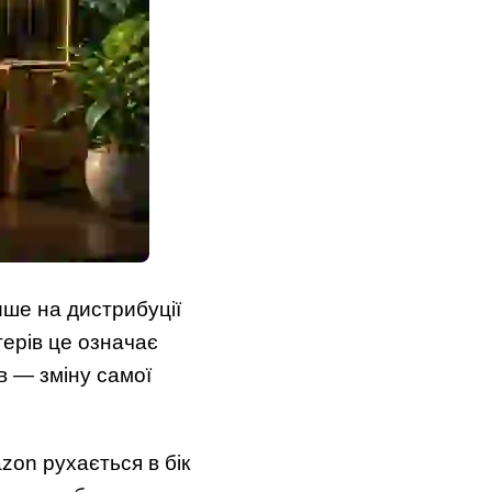
ише на дистрибуції
терів це означає
в — зміну самої
on рухається в бік