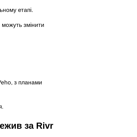
ьному етапі.
и можуть змінити
Veho, з планами
я.
ежив за Rivr