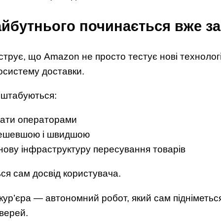
йбутнього починається вже за
струє, що Amazon не просто тестує нові технологі
осистему доставки.
сштабуються:
тати операторами
дешевшою і швидшою
нову інфраструктуру пересування товарів
ься сам досвід користувача.
 кур’єра — автономний робот, який сам підніметьс
верей.