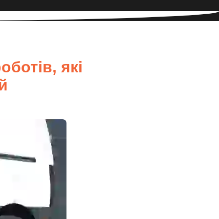
оботів, які
й