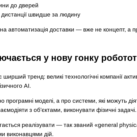
ини до дверей
і дистанції швидше за людину
на автоматизація доставки — вже не концепт, а 
чається у нову гонку роботот
є ширший тренд: великі технологічні компанії акт
зичного AI.
о програмні моделі, а про системи, які можуть ді
заємодіяти з об’єктами, виконувати фізичні задачі.
гається реалізувати — так званий «general physic
и виконавцями дій.