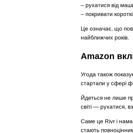
– рухатися від маш
– покривати коротк
Це означає, що пов
найближчих років.
Amazon вклю
Угода також показу
стартапи у сфері фі
Йдеться не лише пр
світі — рухатися, в
Саме це Rivr і нама
стають повноцінним