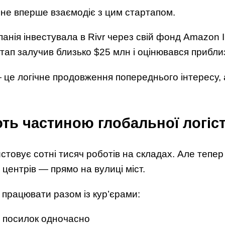
не вперше взаємодіє з цим стартапом.
анія інвестувала в Rivr через свій фонд Amazon In
тап залучив близько $25 млн і оцінювався прибли
це логічне продовження попереднього інтересу, 
ть частиною глобальної логіс
товує сотні тисяч роботів на складах. Але тепер
 центрів — прямо на вулиці міст.
 працювати разом із кур’єрами:
а посилок одночасно