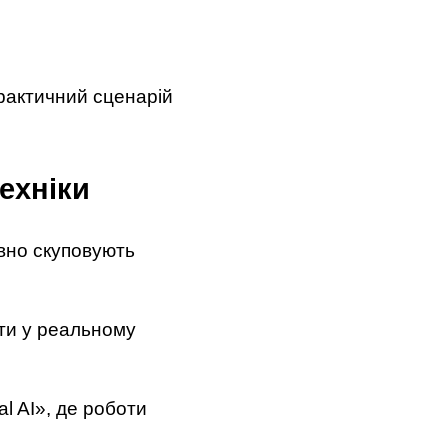
практичний сценарій
ехніки
ивно скуповують
яти у реальному
al AI», де роботи