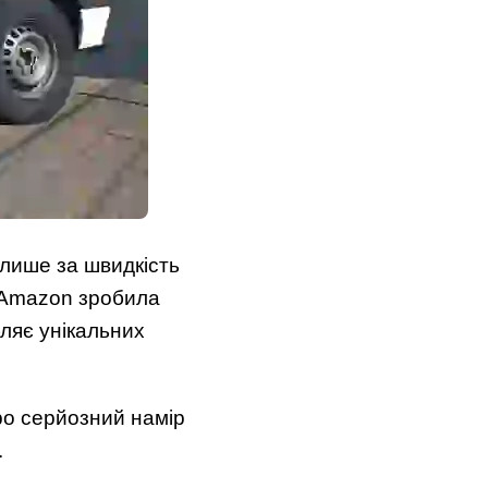
 лише за швидкість
я Amazon зробила
бляє унікальних
про серйозний намір
.