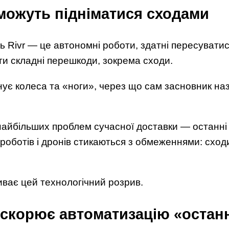
 можуть підніматися сходами
ь Rivr — це автономні роботи, здатні пересувати
ти складні перешкоди, зокрема сходи.
днує колеса та «ноги», через що сам засновник на
найбільших проблем сучасної доставки — останні
 роботів і дронів стикаються з обмеженнями: сход
иває цей технологічний розрив.
скорює автоматизацію «останн