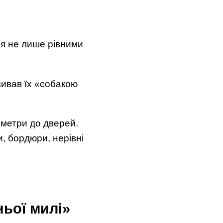
ся не лише рівними
зивав їх «собакою
 метри до дверей.
и, бордюри, нерівні
ьої милі»