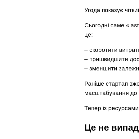
Угода показує чітк
Сьогодні саме «las
це:
– скоротити витрат
– пришвидшити дос
– зменшити залежніс
Раніше стартап вже
масштабування до 
Тепер із ресурсам
Це не випад