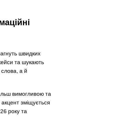
маційні
рагнуть швидких
 кейси та шукають
слова, а й
більш вимогливою та
е акцент зміщується
26 року та