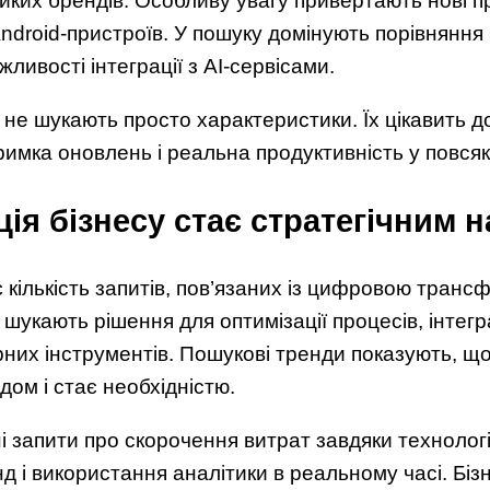
иких брендів. Особливу увагу привертають нові пр
Android-пристроїв. У пошуку домінують порівняння
ливості інтеграції з AI-сервісами.
 не шукають просто характеристики. Їх цікавить д
римка оновлень і реальна продуктивність у повся
ія бізнесу стає стратегічним 
є кількість запитів, пов’язаних із цифровою транс
 шукають рішення для оптимізації процесів, інтегр
их інструментів. Пошукові тренди показують, щ
дом і стає необхідністю.
 запити про скорочення витрат завдяки технолог
д і використання аналітики в реальному часі. Біз