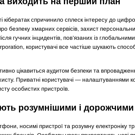
а виходить на перший план
ті кібератак спричинило сплеск інтересу до цифро
ро безпеку хмарних сервісів, захист персональних
ісля гучних інцидентів, пов’язаних із глобальним
rporation, користувачі все частіше шукають спосо
ктивно цікавиться аудитом безпеки та впровадже
хисту. Приватні користувачі — налаштуваннями к
сту особистих пристроїв.
ають розумнішими і дорожчими
тфони, носимі пристрої та розумну електроніку т