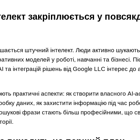
телект закріплюється у повся
ишається штучний інтелект. Люди активно шукают
ативних моделей у роботі, навчанні та бізнесі. 
I та інтеграцій рішень від Google LLC інтерес до 
ють практичні аспекти: як створити власного AI-а
обку даних, як захистити інформацію під час роб
шукові фрази стають більш професійними, що св
орії.