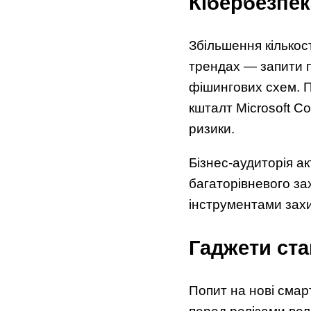
Кібербезпек
Збільшення кількос
трендах — запити п
фішингових схем. П
кшталт Microsoft Co
ризики.
Бізнес-аудиторія а
багаторівневого за
інструментами захи
Гаджети ст
Попит на нові смар