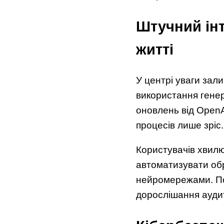
Штучний ін
житті
У центрі уваги зал
використання генер
оновлень від OpenA
процесів лише зріс.
Користувачів хвилю
автоматизувати обр
нейромережами. По
дорослішання аудит