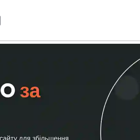
edIn
Copy
Link