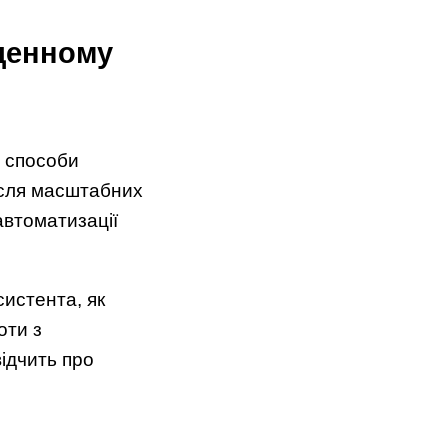
кденному
ь способи
Після масштабних
автоматизації
систента, як
оти з
ідчить про