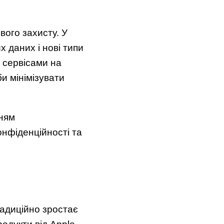
вого захисту. У
 даних і нові типи
и сервісами на
би мінімізувати
нням
онфіденційності та
радиційно зростає