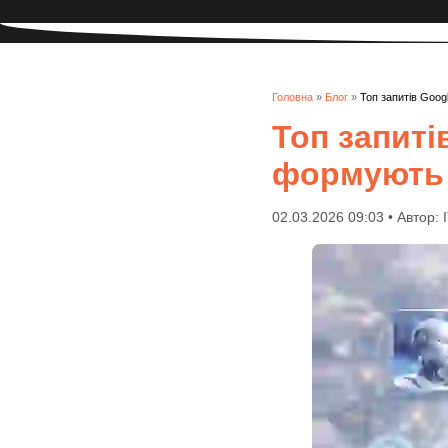
Головна
»
Блог
»
Топ запитів Goog
Топ запиті
формують 
02.03.2026 09:03 • Автор: 