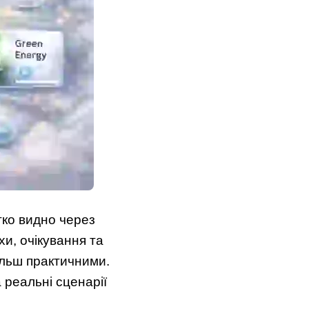
ітко видно через
хи, очікування та
ільш практичними.
 реальні сценарії