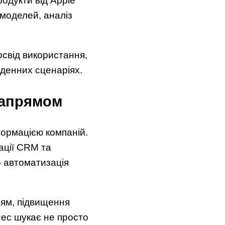
одукти від Apple
 моделей, аналіз
освід використання,
кденних сценаріях.
напрямом
формацією компаній.
ації CRM та
о автоматизація
іям, підвищення
нес шукає не просто