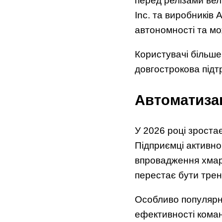
перед релізами вел
Inc. та виробників 
автономності та мож
Користувачі більше
довгострокова підт
Автоматизац
У 2026 році зроста
Підприємці активно
впровадження хмарн
перестає бути трен
Особливо популярні
ефективності коман