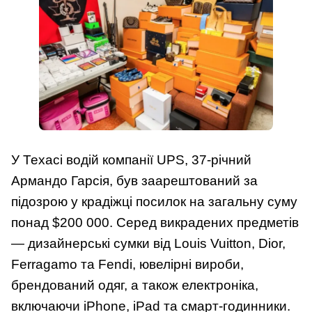
У Техасі водій компанії UPS, 37-річний
Армандо Гарсія, був заарештований за
підозрою у крадіжці посилок на загальну суму
понад $200 000. Серед викрадених предметів
— дизайнерські сумки від Louis Vuitton, Dior,
Ferragamo та Fendi, ювелірні вироби,
брендований одяг, а також електроніка,
включаючи iPhone, iPad та смарт-годинники.