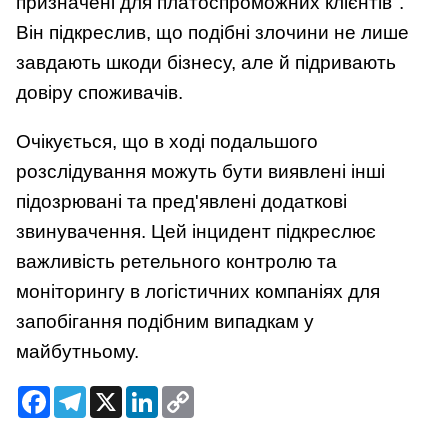
призначені для платоспроможних клієнтів".
Він підкреслив, що подібні злочини не лише
завдають шкоди бізнесу, але й підривають
довіру споживачів.
Очікується, що в ході подальшого
розслідування можуть бути виявлені інші
підозрювані та пред'явлені додаткові
звинувачення. Цей інцидент підкреслює
важливість ретельного контролю та
моніторингу в логістичних компаніях для
запобігання подібним випадкам у
майбутньому.
Facebook
Telegram
X
LinkedIn
Copy
Link