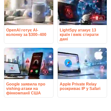
OpenAI готує AI-
LightSpy атакує 13
колонку за $300–400
країн і вміє стирати
дані
Google заявила про
Apple Private Relay
vishing-атаки на
розкриває IP у Safari
фінкомпанії США