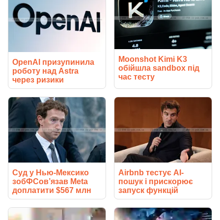
Moonshot Kimi K3
OpenAI призупинила
обійшла sandbox під
роботу над Astra
час тесту
через ризики
Суд у Нью-Мексико
Airbnb тестує AI-
зобФСов’язав Meta
пошук і прискорює
доплатити $567 млн
запуск функцій