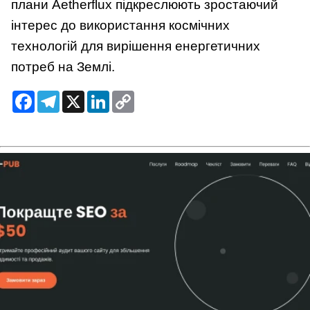
плани Aetherflux підкреслюють зростаючий
інтерес до використання космічних
технологій для вирішення енергетичних
потреб на Землі.
Facebook
Telegram
X
LinkedIn
Copy
Link