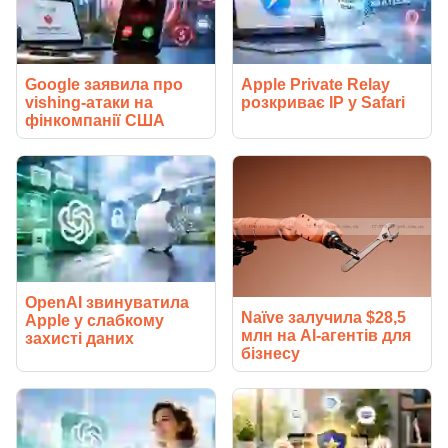
Google заявила про
Apple Private Relay
vishing-атаки на
розкриває IP у Safari
фінкомпанії США
OpenAI звинуватила
Naïve залучила $28,5
Apple у слабкому
млн на AI-агентів для
захисті даних
бізнесу