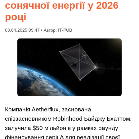
сонячної енергії у 2026
році
03.04.2025 09:47 • Автор: IT-PUB
Компанія Aetherflux, заснована
співзасновником Robinhood Байджу Бхаттом,
залучила $50 мільйонів у рамках раунду
фінансування серії A для реалізації своєї