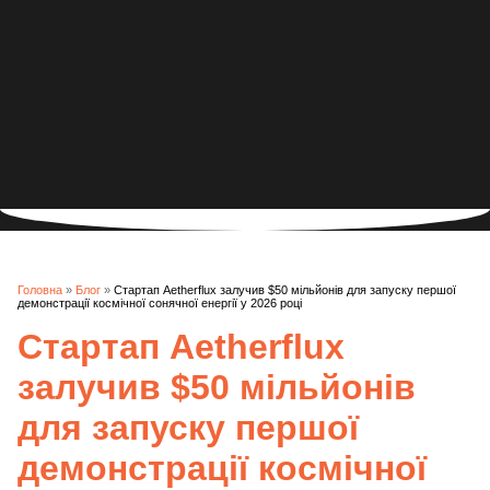
Головна
»
Блог
»
Стартап Aetherflux залучив $50 мільйонів для запуску першої
демонстрації космічної сонячної енергії у 2026 році
Стартап Aetherflux
залучив $50 мільйонів
для запуску першої
демонстрації космічної