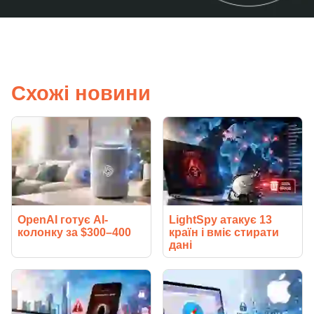
Схожі новини
OpenAI готує AI-
LightSpy атакує 13
колонку за $300–400
країн і вміє стирати
дані