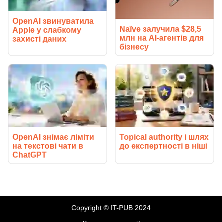
OpenAI звинуватила
Naïve залучила $28,5
Apple у слабкому
млн на AI-агентів для
захисті даних
бізнесу
OpenAI знімає ліміти
Topical authority і шлях
на текстові чати в
до експертності в ніші
ChatGPT
Copyright © IT-PUB 2024