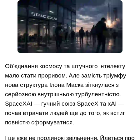
Об’єднання космосу та штучного інтелекту
мало стати проривом. Але замість тріумфу
нова структура Ілона Маска зіткнулася з
серйозною внутрішньою турбулентністю.
SpaceXAI — гучний союз SpaceX та xAI —
почав втрачати людей ще до того, як встиг
повністю сформуватися.
І це вже не поодинокі звільнення. Йдеться про