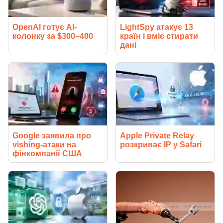
OpenAI готує AI-
LightSpy атакує 13
колонку за $300–400
країн і вміє стирати
дані
Google заявила про
Apple Private Relay
vishing-атаки на
розкриває IP у Safari
фінкомпанії США