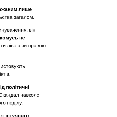
бажаним лише
льства загалом.
винувачення, він
 комусь не
ути лівою чи правою
ористовують
ктів.
ід політичні
 Скандал навколо
го поділу.
ет штучного