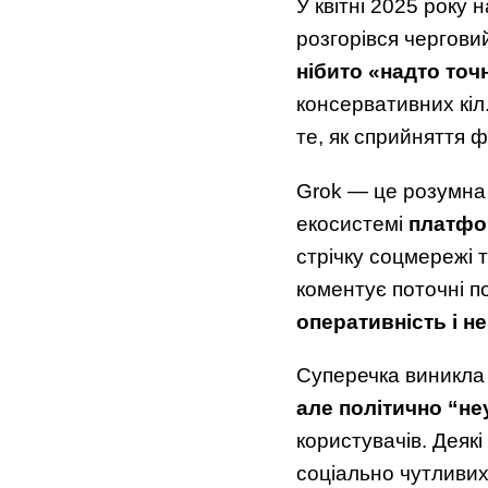
У квітні 2025 року 
розгорівся черговий
нібито «надто точ
консервативних кіл
те, як сприйняття ф
Grok — це розумна 
екосистемі
платфор
стрічку соцмережі т
коментує поточні по
оперативність і не
Суперечка виникла 
але політично “неу
користувачів. Деяк
соціально чутливих