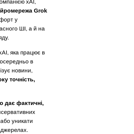
омпанією xAI,
ейромережа Grok
мфорт у
асного ШІ, а й на
яду.
AI, яка працює в
посередньо в
ізує новини,
ку точність,
о дає фактичні,
онсервативних
 або уникати
 джерелах.