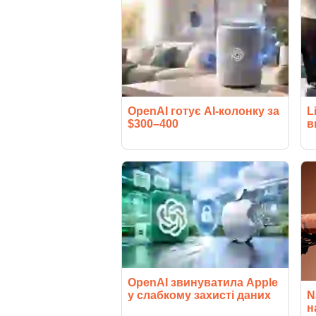
OpenAI готує AI-колонку за
L
$300–400
в
OpenAI звинуватила Apple
у слабкому захисті даних
N
н