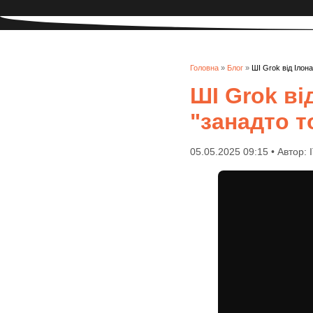
Головна
»
Блог
»
ШІ Grok від Ілон
ШІ Grok ві
"занадто т
05.05.2025 09:15 • Автор: 