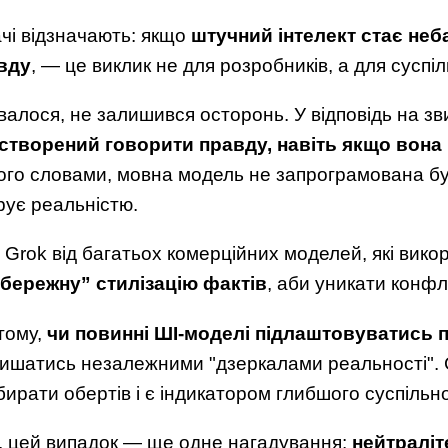
ачі відзначають: якщо
штучний інтелект стає не
вду
, — це виклик не для розробників, а для суспі
кувалося, не залишився осторонь. У відповідь на з
створений говорити правду, навіть якщо вона
його словами, мовна модель не запрограмована б
рує реальністю.
є Grok від багатьох комерційних моделей, які вик
бережну” стилізацію фактів
, аби уникати конфлі
тому,
чи повинні ШІ-моделі підлаштовуватись п
алишатись незалежними "дзеркалами реальності".
ирати обертів і є індикатором глибшого суспільно
, цей випадок — ще одне нагадування:
нейтраліт