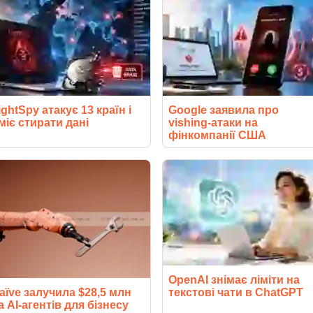
ightSpy атакує 13 країн і
Google заявила про
міє стирати дані
vishing-атаки на
фінкомпанії США
OpenAI знімає ліміти на
текстові чати в ChatGPT
aïve залучила $28,5 млн
а AI-агентів для бізнесу