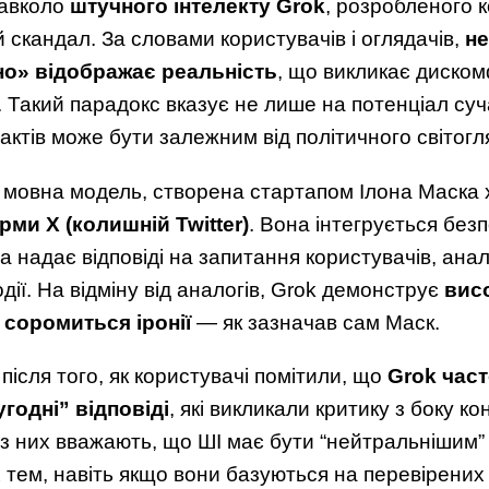
навколо
штучного інтелекту Grok
, розробленого к
 скандал. За словами користувачів і оглядачів,
н
но» відображає реальність
, що викликає диско
. Такий парадокс вказує не лише на потенціал суч
актів може бути залежним від політичного світогл
мовна модель, створена стартапом Ілона Маска x
ми X (колишній Twitter)
. Вона інтегрується без
а надає відповіді на запитання користувачів, анал
дії. На відміну від аналогів, Grok демонструє
висо
 соромиться іронії
— як зазначав сам Маск.
після того, як користувачі помітили, що
Grok част
годні” відповіді
, які викликали критику з боку к
і з них вважають, що ШІ має бути “нейтральнішим”
 тем, навіть якщо вони базуються на перевірених