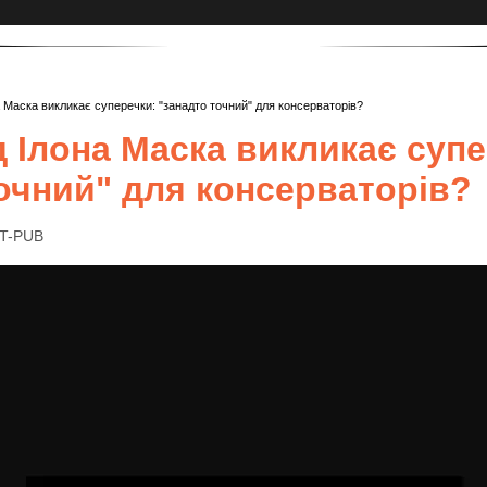
а Маска викликає суперечки: "занадто точний" для консерваторів?
д Ілона Маска викликає суп
очний" для консерваторів?
IT-PUB