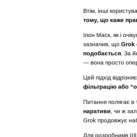
Втім, інші користув
тому, що каже пра
Ілон Маск, як і очі
зазначив, що
Grok 
подобається
. За 
— вона просто опе
Цей підхід відрізня
фільтрацію або “о
Питання полягає в 
наративи
, чи ж з
Grok продовжує наб
Для розробників ШІ