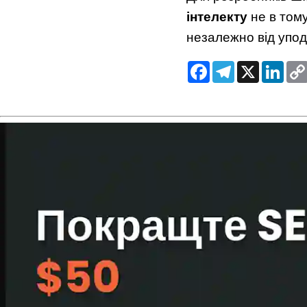
інтелекту
не в тому
незалежно від упод
Facebook
Telegram
X
Link