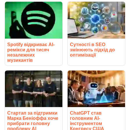
Spotify відкриває AI-
Сутності в SEO
ремікси для тисяч
змінюють підхід до
незалежних
оптимізації
музикантів
Стартап за підтримки
ChatGPT став
Марка Беніоффа хоче
головним AI-
прибрати головну
інструментом
проблему AI
Конгресу США