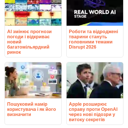
AI змінює прогнози
Роботи та відроджені
погоди і відкриває
тварини стануть
новий
головними темами
багатомільярдний
Disrupt 2026
ринок
Пошуковий намір
Apple розширює
користувача і як його
справу проти OpenAI
визначити
через нові підозри у
витоку секретів