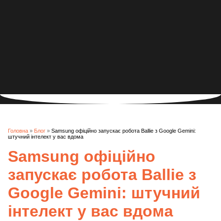
Головна
»
Блог
»
Samsung офіційно запускає робота Ballie з Google Gemini:
штучний інтелект у вас вдома
Samsung офіційно
запускає робота Ballie з
Google Gemini: штучний
інтелект у вас вдома