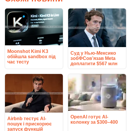
Moonshot Kimi K3
Суд у Нью-Мексико
обійшла sandbox під
зобФСов’язав Meta
час тесту
доплатити $567 млн
OpenAI готує AI-
Airbnb тестує AI-
колонку за $300–400
пошук і прискорює
запуск функцій