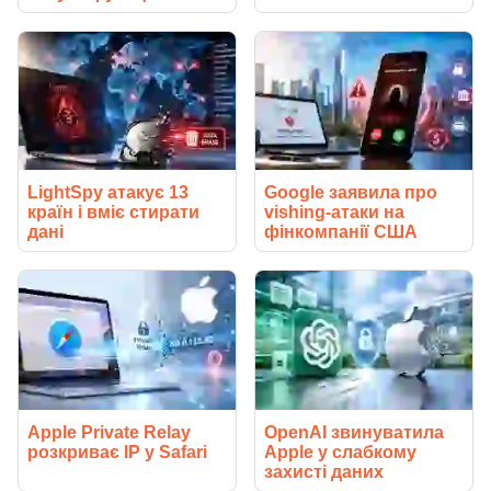
LightSpy атакує 13
Google заявила про
країн і вміє стирати
vishing-атаки на
дані
фінкомпанії США
Apple Private Relay
OpenAI звинуватила
розкриває IP у Safari
Apple у слабкому
захисті даних