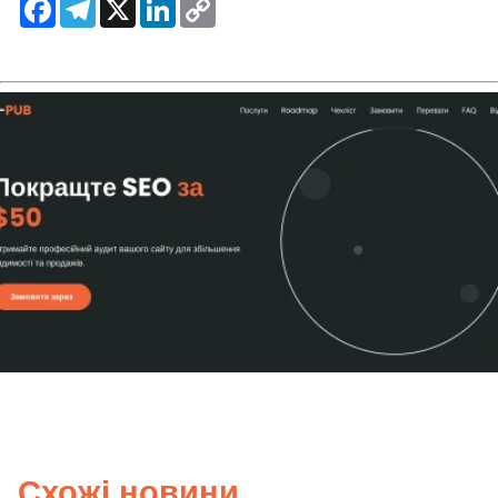
Facebook
Telegram
X
LinkedIn
Copy
Link
Схожі новини