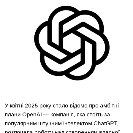
У квітні 2025 року стало відомо про амбітні
плани OpenAI — компанія, яка стоїть за
популярним штучним інтелектом ChatGPT,
розпочала роботу над створенням власної