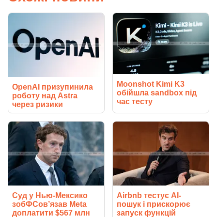
Moonshot Kimi K3
OpenAI призупинила
обійшла sandbox під
роботу над Astra
час тесту
через ризики
Суд у Нью-Мексико
Airbnb тестує AI-
зобФСов’язав Meta
пошук і прискорює
доплатити $567 млн
запуск функцій