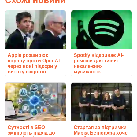
Apple розширює
Spotify відкриває AI-
справу проти OpenAI
ремікси для тисяч
через нові підозри у
незалежних
витоку секретів
музикантів
Сутності в SEO
Стартап за підтримки
змінюють підхід до
Марка Беніоффа хоче