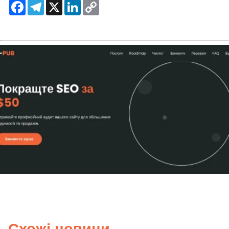
Facebook
Telegram
X
LinkedIn
Copy
Link
Схожі новини