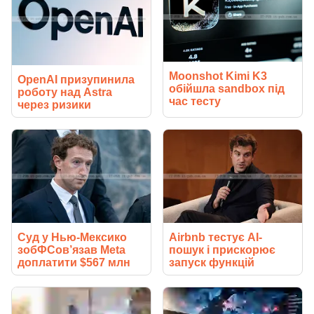
Moonshot Kimi K3
OpenAI призупинила
обійшла sandbox під
роботу над Astra
час тесту
через ризики
Суд у Нью-Мексико
Airbnb тестує AI-
зобФСов’язав Meta
пошук і прискорює
доплатити $567 млн
запуск функцій