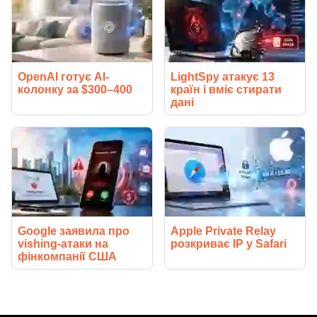
OpenAI готує AI-
LightSpy атакує 13
колонку за $300–400
країн і вміє стирати
дані
Google заявила про
Apple Private Relay
vishing-атаки на
розкриває IP у Safari
фінкомпанії США