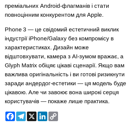
преміальних Android-флагманів і стати
повноцінним конкурентом для Apple.
Phone 3 — це свідомий естетичний виклик
індустрії iPhone/Galaxy без компромісу в
характеристиках. Дизайн може
відштовхувати, камера з AI-зумом вражає, а
Glyph Matrix обіцяє цікаві сценарії. Якщо вам
важлива оригінальність і ви готові ризикнути
заради андердог-естетики — ця модель буде
цікавою. Але чи завоює вона широкі серця
користувачів — покаже лише практика.
Facebook
Telegram
X
LinkedIn
Copy
Link