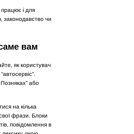
працює і для
я, законодавство чи
 саме вам
айте, як користувач
“автосервіс”.
 Позняках” або
ися на кілька
свої фрази. Блоки
тів, повідомлення в
 лексику, якою