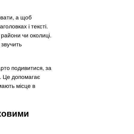
ювати, а щоб
головках і тексті.
 райони чи околиці.
 звучить
рто подивитися, за
в. Це допомагає
мають місце в
дковими