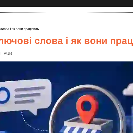
 слова і як вони працюють
лючові слова і як вони пр
IT-PUB