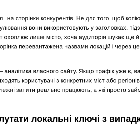
і на сторінки конкурентів. Не для того, щоб копі
улювання вони використовують у заголовках, підза
йт охоплює лише місто, хоча аудиторія шукає ще й
торінка перевантажена назвами локацій і через це
аналітика власного сайту. Якщо трафік уже є, ва
ходять користувачі з конкретних міст або регіоні
залежні запити реально працюють, а які просто зай
лутати локальні ключі з випа