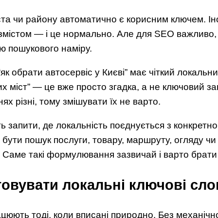
ста чи району автоматично є корисним ключем. Іно
змістом — і це нормально. Але для SEO важливо,
ю пошукового наміру.
к обрати автосервіс у Києві” має чіткий локальний
х міст” — це вже просто згадка, а не ключовий зап
х різні, тому змішувати їх не варто.
запити, де локальність поєднується з конкретно
ути пошук послуги, товару, маршруту, огляду чи і
 Саме такі формулювання зазвичай і варто брати 
овувати локальні ключові слов
юють тоді, коли вписані природно. Без механічно