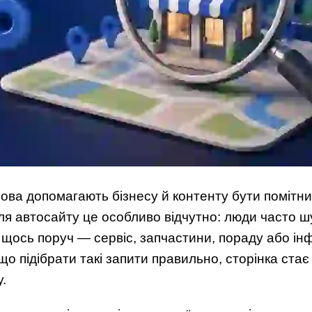
лова допомагають бізнесу й контенту бути помітн
ля автосайту це особливо відчутно: люди часто ш
а щось поруч — сервіс, запчастини, пораду або і
що підібрати такі запити правильно, сторінка стає
у.