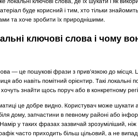
е локальні ключові слова, де їх шукати і як вико
теріал буде корисний і тим, хто тільки знайомитьс
ами та хоче зробити їх природнішими.
альні ключові слова і чому во
лова — це пошукові фрази з прив’язкою до місця. 
иця або навіть помітний орієнтир. Такі локальні п
 хочуть знайти щось поруч або в конкретному регі
матиці це добре видно. Користувач може шукати 
біля дому, запчастини в певному районі або інфо
 Намір у таких фразах зазвичай зрозуміліший, ніж
трафік часто приходить більш цільовий, а не випад