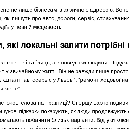
не не лише бізнесам із фізичною адресою. Воно 
, які пишуть про авто, дороги, сервіс, страхуванн
діїв у певній місцевості.
и, які локальні запити потрібні
 сервісів і таблиць, а з поведінки людини. Подум
т у звичайному житті. Він не завжди пише просто 
 кшталт “автосервіс у Львові”, “ремонт ходової на
я мене”.
 ключові слова на практиці? Спершу варто подивит
шукові підказки показують, як люди продовжують 
магають побачити близькі варіанти. Відгуки клієн
а звернення в підтримку теж добре показують живу