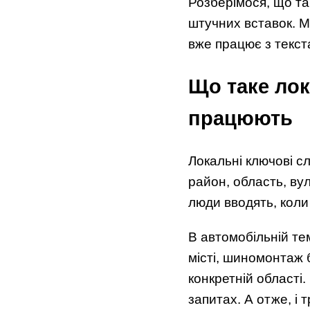
Розберімося, що так
штучних вставок. Ма
вже працює з текст
Що таке лок
працюють
Локальні ключові с
район, область, вул
люди вводять, коли
В автомобільній те
місті, шиномонтаж 
конкретній області.
запитах. А отже, і 