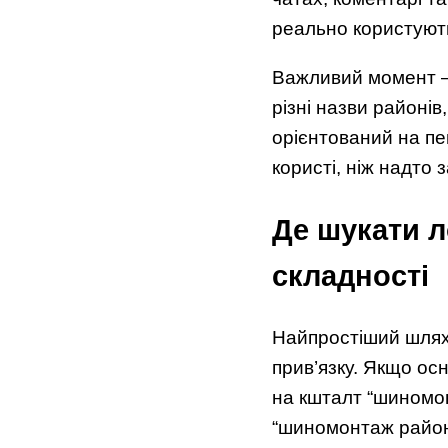
реально користуют
Важливий момент — 
різні назви районів
орієнтований на пе
користі, ніж надто 
Де шукати л
складності
Найпростіший шлях 
прив’язку. Якщо о
на кшталт “шиномон
“шиномонтаж район 