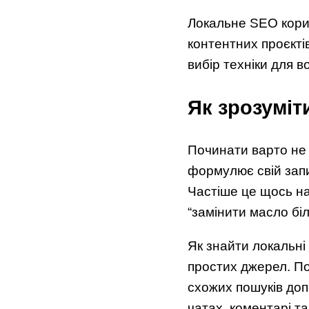
Локальне SEO корис
контентних проєктів
вибір техніки для во
Як зрозуміт
Починати варто не з
формулює свій запи
Частіше це щось на
“замінити масло біл
Як знайти локальні
простих джерел. По
схожих пошуків допо
чатах, коментарі т