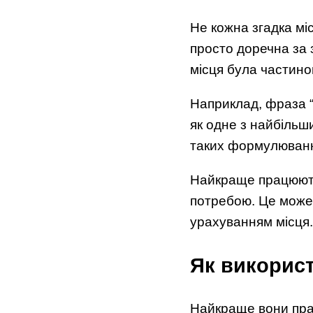
Не кожна згадка мі
просто доречна за 
місця була частино
Наприклад, фраза “я
як одне з найбільши
таких формулювання
Найкраще працюють 
потребою. Це може б
урахуванням місця.
Як використ
Найкраще вони прац