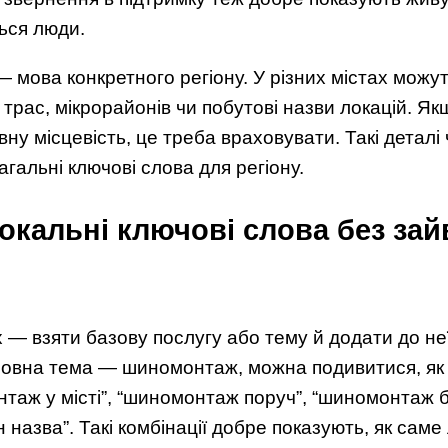
ься люди.
мова конкретного регіону. У різних містах можу
, трас, мікрорайонів чи побутові назви локацій. Я
вну місцевість, це треба враховувати. Такі деталі
загальні ключові слова для регіону.
окальні ключові слова без зай
— взяти базову послугу або тему й додати до не
сновна тема — шиномонтаж, можна подивитися, як
таж у місті”, “шиномонтаж поруч”, “шиномонтаж б
назва”. Такі комбінації добре показують, як сам