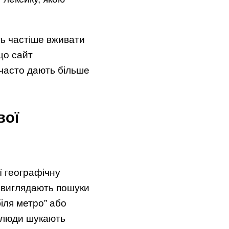
ть частіше вживати
кщо сайт
 часто дають більше
вої
ї географічну
 виглядають пошуки
іля метро” або
е люди шукають