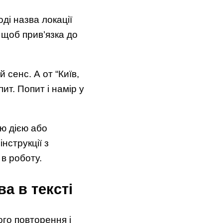
ді назва локації
 щоб прив’язка до
 сенс. А от “Київ,
ит. Попит і намір у
ю дією або
нструкції з
в роботу.
а в тексті
го повторення і