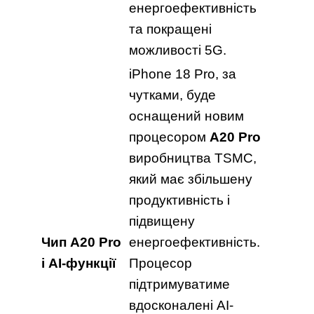
енергоефективність
та покращені
можливості 5G.
iPhone 18 Pro, за
чутками, буде
оснащений новим
процесором
A20 Pro
виробництва TSMC,
який має збільшену
продуктивність і
підвищену
Чип A20 Pro
енергоефективність.
і AI-функції
Процесор
підтримуватиме
вдосконалені AI-