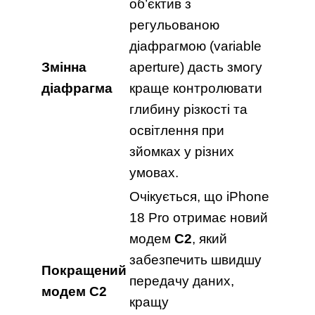
об’єктив з
регульованою
діафрагмою (variable
Змінна
aperture) дасть змогу
діафрагма
краще контролювати
глибину різкості та
освітлення при
зйомках у різних
умовах.
Очікується, що iPhone
18 Pro отримає новий
модем
C2
, який
забезпечить швидшу
Покращений
передачу даних,
модем C2
кращу