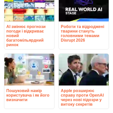
AI змінює прогнози
Роботи та відроджені
погоди і відкриває
тварини стануть
новий
головними темами
багатомільярдний
Disrupt 2026
ринок
Пошуковий намір
Apple розширює
користувача і як його
справу проти OpenAI
визначити
через нові підозри у
витоку секретів