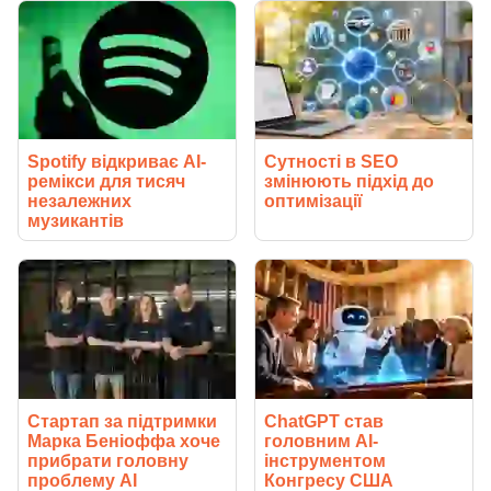
Spotify відкриває AI-
Сутності в SEO
ремікси для тисяч
змінюють підхід до
незалежних
оптимізації
музикантів
Стартап за підтримки
ChatGPT став
Марка Беніоффа хоче
головним AI-
прибрати головну
інструментом
проблему AI
Конгресу США