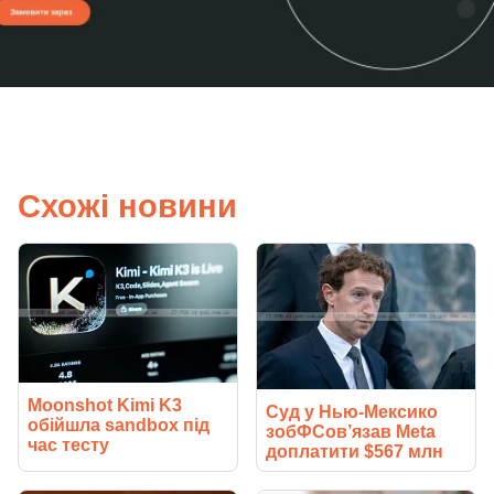
Схожі новини
Moonshot Kimi K3
Суд у Нью-Мексико
обійшла sandbox під
зобФСов’язав Meta
час тесту
доплатити $567 млн