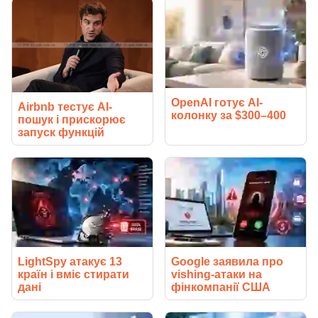
OpenAI готує AI-
Airbnb тестує AI-
колонку за $300–400
пошук і прискорює
запуск функцій
LightSpy атакує 13
Google заявила про
країн і вміє стирати
vishing-атаки на
дані
фінкомпанії США