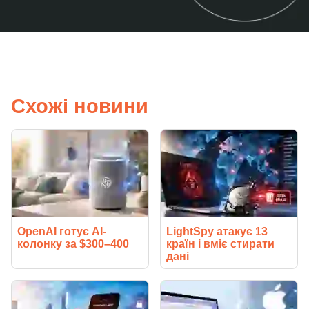
Схожі новини
OpenAI готує AI-
LightSpy атакує 13
колонку за $300–400
країн і вміє стирати
дані