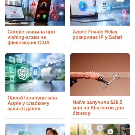
Google заявила про
Apple Private Relay
vishing-атаки на
розкриває IP у Safari
фінкомпанії США
OpenAI звинуватила
Naïve залучила $28,5
Apple у слабкому
млн на AI-агентів для
захисті даних
бізнесу