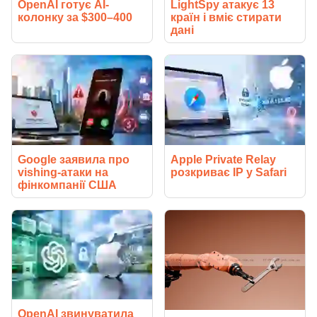
OpenAI готує AI-
LightSpy атакує 13
колонку за $300–400
країн і вміє стирати
дані
Google заявила про
Apple Private Relay
vishing-атаки на
розкриває IP у Safari
фінкомпанії США
OpenAI звинуватила