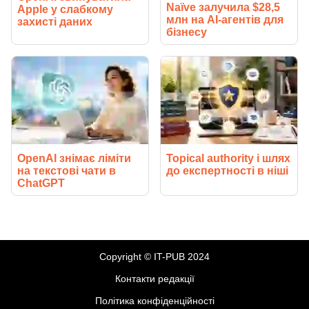
Naïve залучила $28,5
Apple у слабкому
млн на AI-агентів для
захисті даних
бізнесу
OpenAI знімає ліміти
Topical authority і шлях
на текстові чати в
до експертності в ніші
ChatGPT
Copyright © IT-PUB 2024
Контакти редакції
Політика конфіденційності