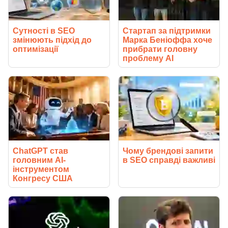
Сутності в SEO
Стартап за підтримки
змінюють підхід до
Марка Беніоффа хоче
оптимізації
прибрати головну
проблему AI
ChatGPT став
Чому брендові запити
головним AI-
в SEO справді важливі
інструментом
Конгресу США