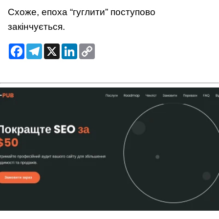
Схоже, епоха “гуглити” поступово
закінчується.
Facebook
Telegram
X
LinkedIn
Copy
Link