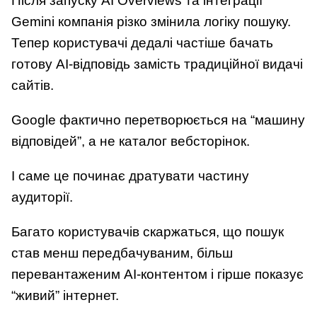
Після запуску AI Overviews та інтеграції
Gemini компанія різко змінила логіку пошуку.
Тепер користувачі дедалі частіше бачать
готову AI-відповідь замість традиційної видачі
сайтів.
Google фактично перетворюється на “машину
відповідей”, а не каталог вебсторінок.
І саме це починає дратувати частину
аудиторії.
Багато користувачів скаржаться, що пошук
став менш передбачуваним, більш
перевантаженим AI-контентом і гірше показує
“живий” інтернет.