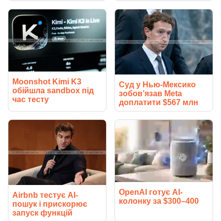
Moonshot Kimi K3
Суд у Нью-Мексико
обійшла sandbox під
зобов’язав Meta
час тесту
доплатити $567 млн
OpenAI готує AI-
Airbnb тестує AI-
колонку за $300–400
пошук і прискорює
запуск функцій