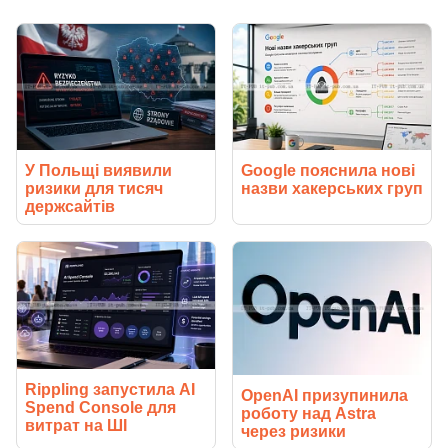
У Польщі виявили
Google пояснила нові
ризики для тисяч
назви хакерських груп
держсайтів
Rippling запустила AI
OpenAI призупинила
Spend Console для
роботу над Astra
витрат на ШІ
через ризики