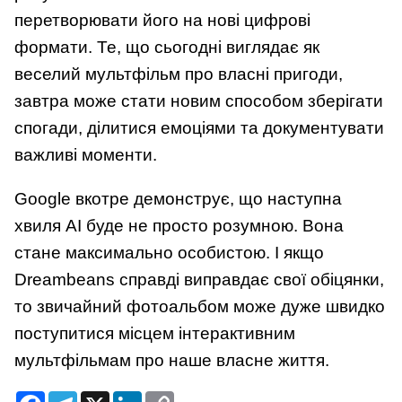
перетворювати його на нові цифрові
формати. Те, що сьогодні виглядає як
веселий мультфільм про власні пригоди,
завтра може стати новим способом зберігати
спогади, ділитися емоціями та документувати
важливі моменти.
Google вкотре демонструє, що наступна
хвиля AI буде не просто розумною. Вона
стане максимально особистою. І якщо
Dreambeans справді виправдає свої обіцянки,
то звичайний фотоальбом може дуже швидко
поступитися місцем інтерактивним
мультфільмам про наше власне життя.
Facebook
Telegram
X
LinkedIn
Copy