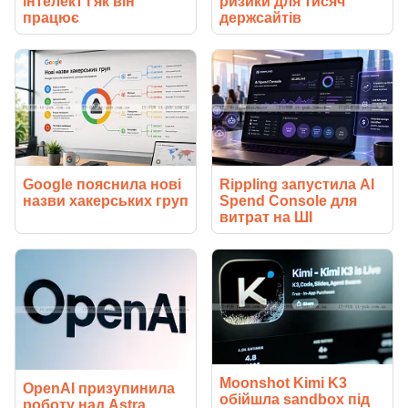
інтелект і як він
ризики для тисяч
працює
держсайтів
Google пояснила нові
Rippling запустила AI
назви хакерських груп
Spend Console для
витрат на ШІ
Moonshot Kimi K3
OpenAI призупинила
обійшла sandbox під
роботу над Astra