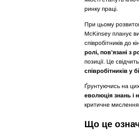
ринку праці.
При цьому розвиток
McKinsey планує вик
співробітників до к
ролі, повʼязані з
позиції. Це свідчит
співробітників у б
Ґрунтуючись на цих 
еволюція знань і 
критичне мислення 
Що це означ