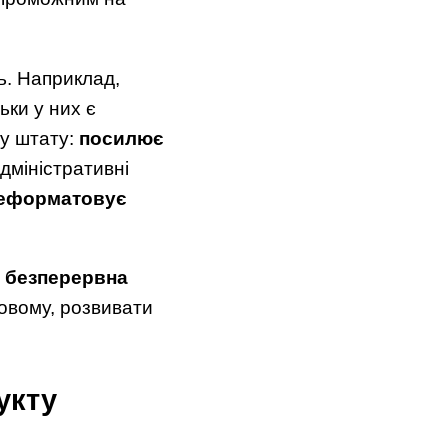
ь. Наприклад,
ьки у них є
ру штату:
посилює
адміністративні
еформатовує
е
безперервна
новому, розвивати
укту