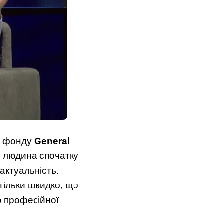
о фонду
General
ю людина спочатку
актуальність.
стільки швидко, що
ю професійної