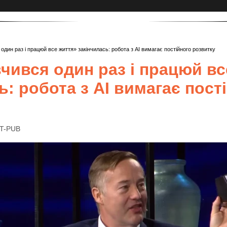
один раз і працюй все життя» закінчилась: робота з AI вимагає постійного розвитку
чився один раз і працюй вс
ь: робота з AI вимагає пост
IT-PUB