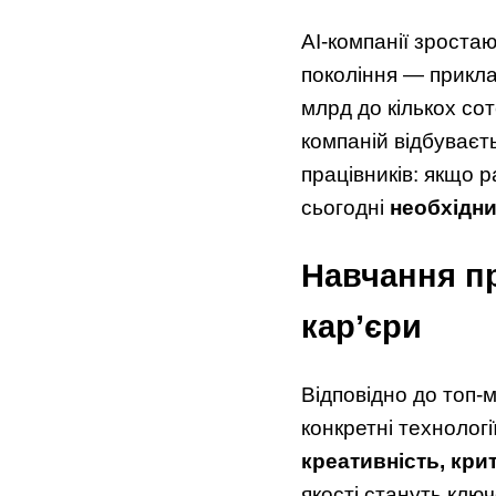
AI-компанії зростаю
покоління — приклад
млрд до кількох сот
компаній відбуваєть
працівників: якщо р
сьогодні
необхідни
Навчання п
карʼєри
Відповідно до топ-
конкретні технологі
креативність, кри
якості стануть клю