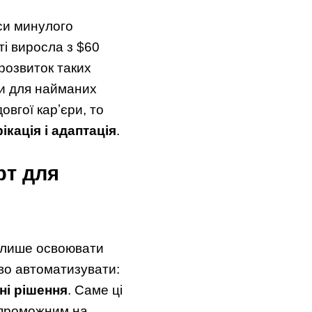
еси минулого
ті виросла з $60
 розвиток таких
ики для найманих
овгої карʼєри, то
кація і адаптація
.
рт для
е лише освоювати
иво автоматизувати:
ні рішення
. Саме ці
спроможним на