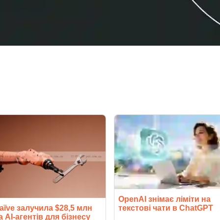
OpenAI знімає ліміти на
текстові чати в ChatGPT
aïve залучила $28,5 млн
а AI-агентів для бізнесу