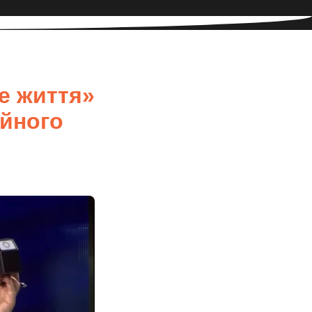
е життя»
ійного