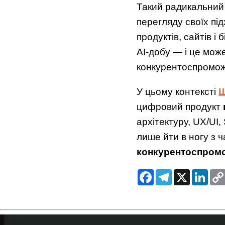
Такий радикальний 
перегляду своїх під
продуктів, сайтів і
AI-добу — і це мож
конкурентоспромож
У цьому контексті
Ш
цифровий продукт
архітектуру, UX/UI
лише йти в ногу з ч
конкурентоспром
Facebook
Telegram
X
Link