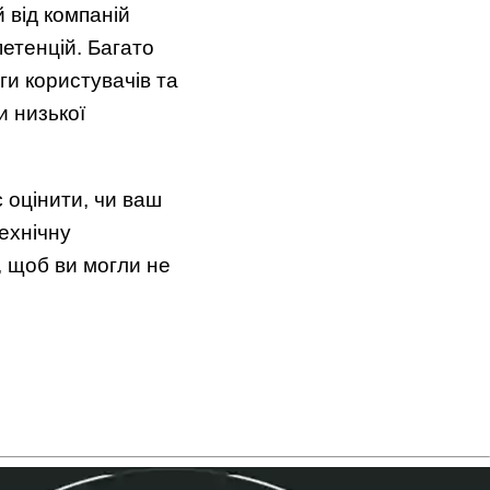
 від компаній
петенцій. Багато
оги користувачів та
и низької
 оцінити, чи ваш
ехнічну
, щоб ви могли не