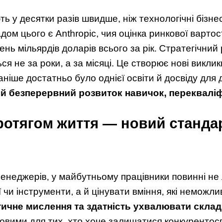
ть у десятки разів швидше, ніж технологічні бізн
ом цього є Anthropic, чия оцінка ринкової вартос
ень мільярдів доларів всього за рік. Стратегічний
ся не за роки, а за місяці. Це створює нові викл
аніше достатньо було однієї освіти й досвіду для д
й безперервний розвиток навичок, перекваліфі
ротягом життя — новий станда
менеджерів, у майбутньому працівники повинні н
ї чи інструменти, а й цінувати вміння, які неможл
тичне мислення та здатність ухвалювати склад
човими для тих, хто хоче залишатися конкуренто