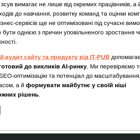
зсув вимагає не лише від окремих працівників, а й
ходів до навчання, розвитку команд та оцінки ком
 бізнес-сервісів ще не оптимізовані під сучасні вим
е бути однією з причин уповільненого зростання ч
ності.
І-аудит сайту та продукту від IT-PUB
допомагає
готовий до викликів AI-ринку
. Ми перевіряємо т
, SEO-оптимізацію та потенціал до масштабування
асом, а й
формувати майбутнє у своїй ніші
ожних рішень
.
edIn
Copy
Link