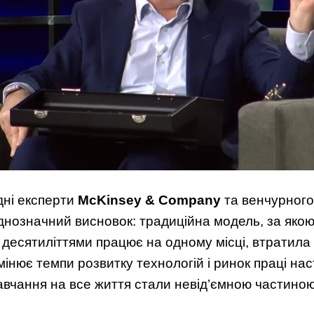
дні експерти
McKinsey & Company
та венчурног
нозначний висновок: традиційна модель, за яко
м десятиліттями працює на одному місці, втратила 
мінює темпи розвитку технологій і ринок праці на
навчання на все життя стали невід’ємною частино