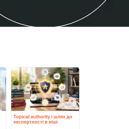
Topical authority і шлях до
експертності в ніші