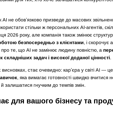
 AI не обовʼязково призведе до масових звільнен
ористати стільки ж персональних AI-агентів, скіл
інця 2026 року, але компанія також змінює структу
 роботою безпосередньо з клієнтами
, і скорочує 
ь про те, що AI не замінює людину повністю, а
пер
ік складніших задач і високої доданої цінності
.
висновках, стає очевидно: карʼєра у світі AI — ц
навичок
, яка вимагає готовності швидко вчитися 
й залишатися гнучким до темпів змін.
ає для вашого бізнесу та прод