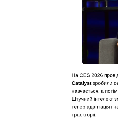
На CES 2026 прові
Catalyst
зробили од
навчається, а поті
Штучний інтелект з
тепер адаптація і 
траєкторії.