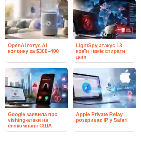
OpenAI готує AI-
LightSpy атакує 13
колонку за $300–400
країн і вміє стирати
дані
Google заявила про
Apple Private Relay
vishing-атаки на
розкриває IP у Safari
фінкомпанії США