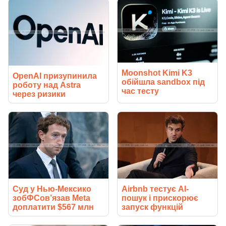
Moonshot Kimi K3
OpenAI призупинила
обійшла sandbox під
роботу над Astra
час тесту
через ризики
Суд у Нью-Мексико
Airbnb тестує AI-
зобФСов’язав Meta
пошук і прискорює
доплатити $567 млн
запуск функцій