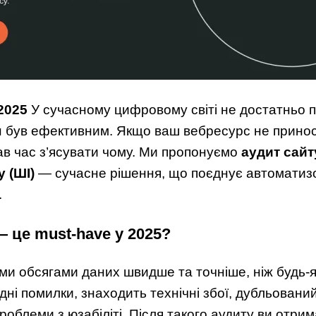
2025
У сучасному цифровому світі не достатньо п
 був ефективним. Якщо ваш вебресурс не приноси
ав час з’ясувати чому. Ми пропонуємо
аудит сайт
у (ШІ)
— сучасне рішення, що поєднує автоматизо
.
 це must-have у 2025?
ми обсягами даних швидше та точніше, ніж будь-я
ні помилки, знаходить технічні збої, дубльований
проблеми з юзабіліті. Після такого аудиту ви отри