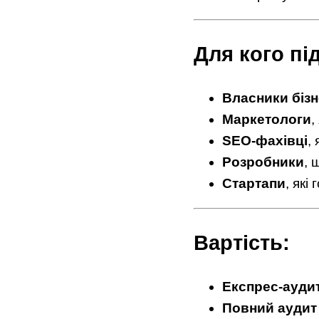
Для кого пі
Власники біз
Маркетологи
,
SEO-фахівці
,
Розробники
, 
Стартапи
, які
Вартість:
Експрес-ауди
Повний аудит