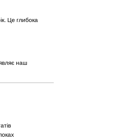
ік. Це глибока
иявляє наш
атів
локах