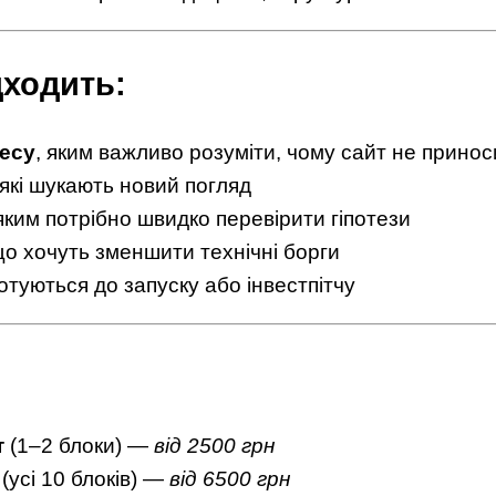
дходить:
несу
, яким важливо розуміти, чому сайт не принос
 які шукають новий погляд
 яким потрібно швидко перевірити гіпотези
що хочуть зменшити технічні борги
 готуються до запуску або інвестпітчу
т
(1–2 блоки) —
від 2500 грн
(усі 10 блоків) —
від 6500 грн