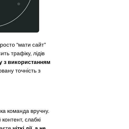
росто “мати сайт”
ть трафіку, лідів
у з використанням
вану точність з
ка команда вручну.
 контент, слабкі
маєте
чіткі дії, а не