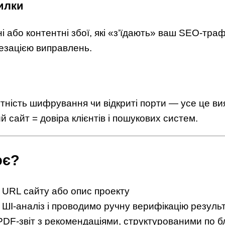
илки
і або контентні збої, які «з’їдають» ваш SEO-траф
тезацією виправлень.
утність шифрування чи відкриті порти — усе це в
 сайт = довіра клієнтів і пошукових систем.
ює?
 URL сайту або опис проекту
ШІ-аналіз і проводимо ручну верифікацію результ
DF-звіт з рекомендаціями, структурованими по б