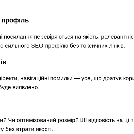
 профіль
і посилання перевіряються на якість, релевантніс
до сильного SEO-профілю без токсичних лінків.
ів
діректи, навігаційні помилки — усе, що дратує ко
буде виявлено.
ги? Чи оптимізований розмір? ШІ відповість на ці п
у без втрати якості.