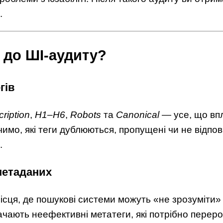
.
 до ШІ-аудиту?
гів
ription
,
H1–H6
,
Robots
та
Canonical
— усе, що вп
чимо, які теги дублюються, пропущені чи не відп
.
метаданих
ісця, де пошукові системи можуть «не зрозуміти»
чають неефективні метатеги, які потрібно перер