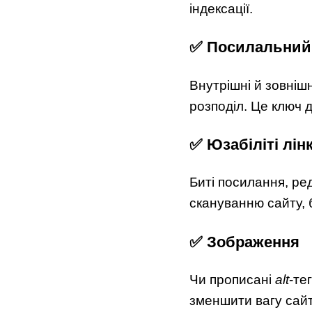
індексації.
✅ Посилальний
Внутрішні й зовнішн
розподіл. Це ключ 
✅ Юзабіліті лінк
Биті посилання, ре
скануванню сайту, 
✅ Зображення
Чи прописані
alt
-те
зменшити вагу сайт