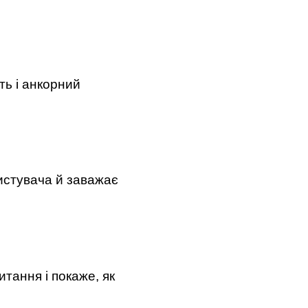
ть і анкорний
ристувача й заважає
итання і покаже, як