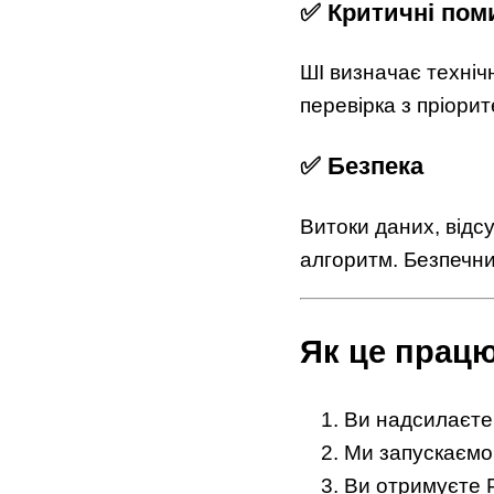
✅ Критичні пом
ШІ визначає технічн
перевірка з пріори
✅ Безпека
Витоки даних, відс
алгоритм. Безпечний
Як це прац
Ви надсилаєте
Ми запускаємо 
Ви отримуєте P