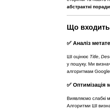
абстрактні поради
Що входить
✅ Аналіз метате
ШІ оцінює
Title
,
Desc
у пошуку. Ми визна
алгоритмам Google
✅ Оптимізація 
Виявляємо слабкі м
Алгоритми ШІ визна