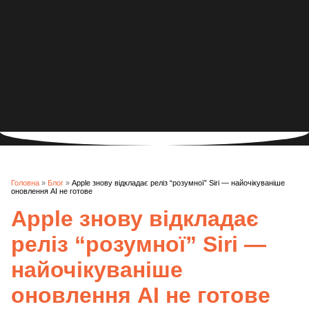
Головна
»
Блог
»
Apple знову відкладає реліз “розумної” Siri — найочікуваніше
оновлення AI не готове
Apple знову відкладає
реліз “розумної” Siri —
найочікуваніше
оновлення AI не готове