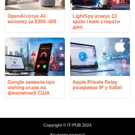
OpenAI готує AI-
LightSpy атакує 13
колонку за $300–400
країн і вміє стирати
дані
Google заявила про
Apple Private Relay
vishing-атаки на
розкриває IP у Safari
фінкомпанії США
Copyright © IT-PUB 2024
Контакти редакції