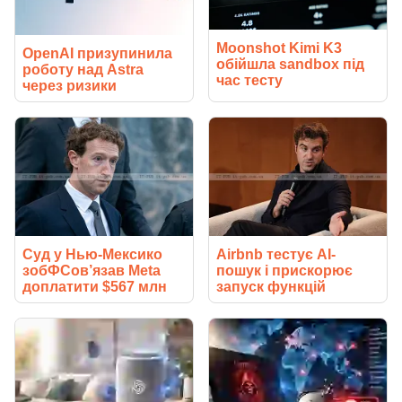
Moonshot Kimi K3
OpenAI призупинила
обійшла sandbox під
роботу над Astra
час тесту
через ризики
Суд у Нью-Мексико
Airbnb тестує AI-
зобФСов’язав Meta
пошук і прискорює
доплатити $567 млн
запуск функцій