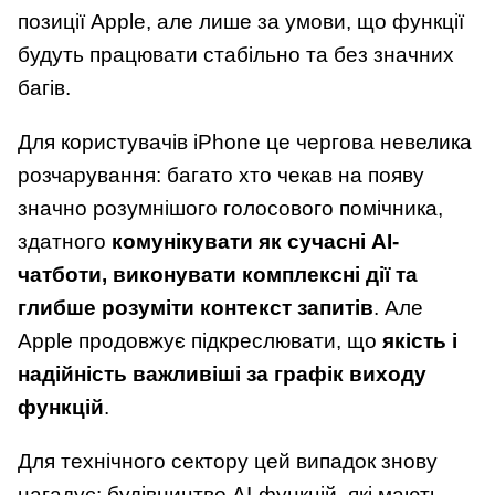
позиції Apple, але лише за умови, що функції
будуть працювати стабільно та без значних
багів.
Для користувачів iPhone це чергова невелика
розчарування: багато хто чекав на появу
значно розумнішого голосового помічника,
здатного
комунікувати як сучасні AI-
чатботи, виконувати комплексні дії та
глибше розуміти контекст запитів
. Але
Apple продовжує підкреслювати, що
якість і
надійність важливіші за графік виходу
функцій
.
Для технічного сектору цей випадок знову
нагадує: будівництво AI-функцій, які мають