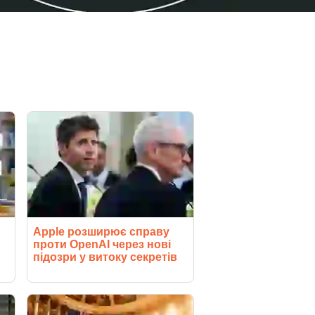
Apple розширює справу
проти OpenAI через нові
підозри у витоку секретів