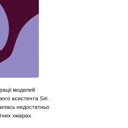
грації моделей
го асистента Siri .
явилась недостатньо
тних хмарах.