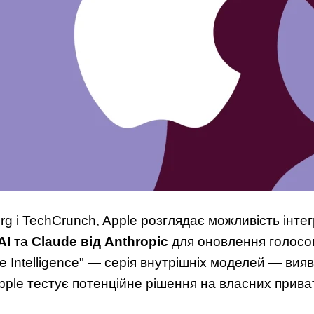
g і TechCrunch, Apple розглядає можливість інте
AI
та
Claude від Anthropic
для оновлення голосово
e Intelligence" — серія внутрішніх моделей — ви
ple тестує потенційне рішення на власних прива