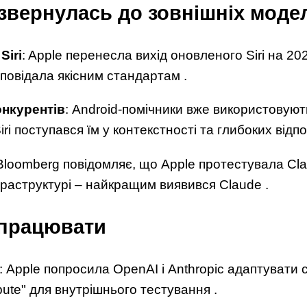
звернулась до зовнішніх моде
Siri
: Apple перенесла вихід оновленого Siri на 2026
дповідала якісним стандартам .
онкурентів
: Android‑помічники вже використовуют
Siri поступався їм у контекстності та глибоких відпо
 Bloomberg повідомляє, що Apple протестувала Cl
фраструктурі – найкращим виявився Claude .
 працювати
: Apple попросила OpenAI і Anthropic адаптувати 
pute" для внутрішнього тестування .