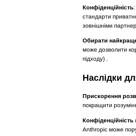
Конфіденційність
стандарти приватнос
зовнішніми партнер
Обирати найкращ
може дозволити кор
підходу) .
Наслідки дл
Прискорення розви
покращити розуміння
Конфіденційність 
Anthropic може пор