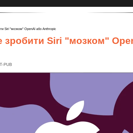
ти Siri "мозком" OpenAI або Anthropic
 зробити Siri "мозком" Ope
IT-PUB