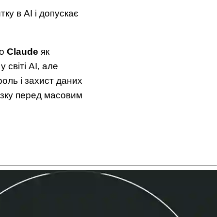
тку в AI і допускає
о
Claude
як
 світі AI, але
роль і захист даних
язку перед масовим