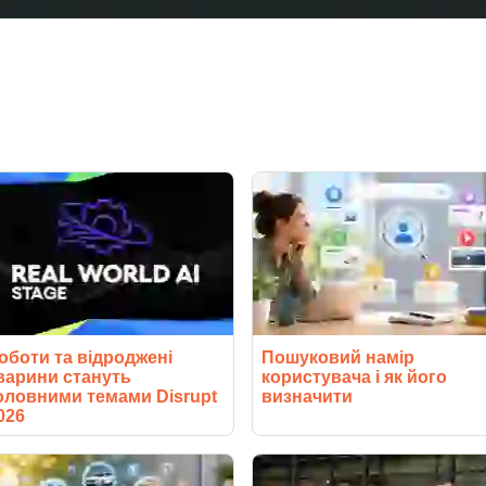
оботи та відроджені
Пошуковий намір
варини стануть
користувача і як його
оловними темами Disrupt
визначити
026