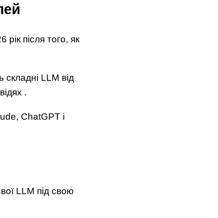
лей
 рік після того, як
ь складні LLM від
відях .
aude, ChatGPT і
свої LLM під свою