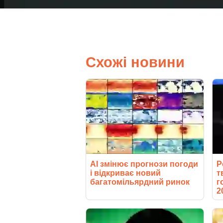
Схожі новини
AI змінює прогнози погоди
Р
і відкриває новий
т
багатомільярдний ринок
г
2