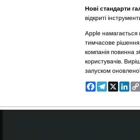
Нові стандарти га
відкриті інструмент
Apple намагається в
тимчасове рішення. 
компанія повинна з
користувачів. Вирі
запуском оновленої 
Facebook
Telegram
X
Link