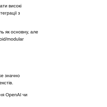
ати високі
теграції з
ь як основну, але
oid/modular
же значно
кстів.
ня OpenAI чи