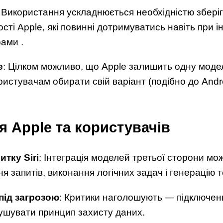
: Використання ускладнюється необхідністю зберіг
ті Apple, які повинні дотримуватись навіть при ін
ами .
е
: Цілком можливо, що Apple залишить одну модел
истувачам обирати свій варіант (подібно до Andr
я Apple та користувачів
тку Siri
: Інтеграція моделей третьої сторони мо
 запитів, виконання логічних задач і генерацію те
під загрозою
: Критики наголошують — підключен
ушувати принцип захисту даних.