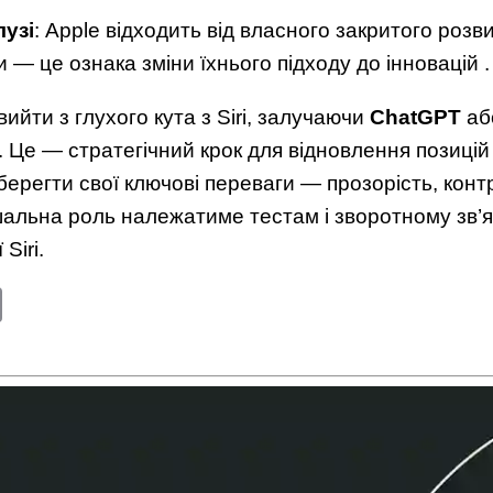
лузі
: Apple відходить від власного закритого розви
и — це ознака зміни їхнього підходу до інновацій .
ийти з глухого кута з Siri, залучаючи
ChatGPT
аб
Це — стратегічний крок для відновлення позицій у
берегти свої ключові переваги — прозорість, конт
шальна роль належатиме тестам і зворотному зв’
Siri.
edIn
Copy
Link