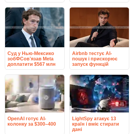
Суд у Нью-Мексико
Airbnb тестує AI-
зобФСов’язав Meta
пошук і прискорює
доплатити $567 млн
запуск функцій
OpenAI готує AI-
LightSpy атакує 13
колонку за $300–400
країн і вміє стирати
дані