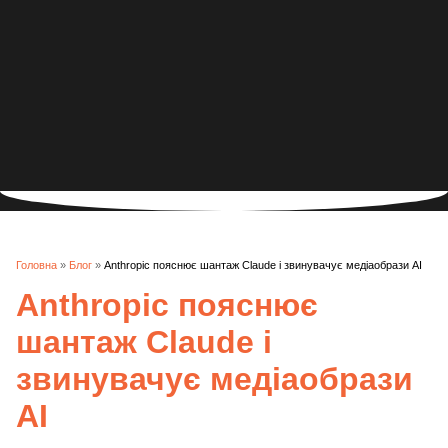
Головна
»
Блог
»
Anthropic пояснює шантаж Claude і звинувачує медіаобрази AI
Anthropic пояснює
шантаж Claude і
звинувачує медіаобрази
AI