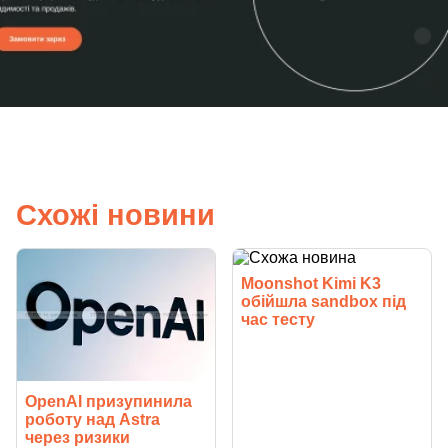
Схожі новини
Moonshot Kimi K3
обійшла sandbox під
час тесту
OpenAI призупинила
роботу над Astra
через ризики