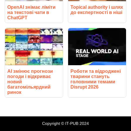
OpenAI знімає ліміти
Topical authority і шлях
на текстові чати в
до експертності в ніші
ChatGPT
AI змінює прогнози
Роботи та відроджені
погоди і відкриває
тварини стануть
новий
головними темами
багатомільярдний
Disrupt 2026
ринок
Copyright © IT-PUB 2024