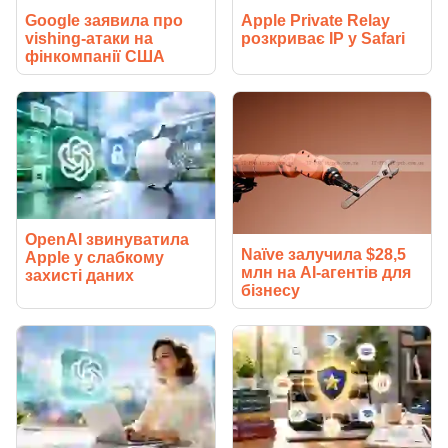
Google заявила про
Apple Private Relay
vishing-атаки на
розкриває IP у Safari
фінкомпанії США
OpenAI звинуватила
Naïve залучила $28,5
Apple у слабкому
млн на AI-агентів для
захисті даних
бізнесу