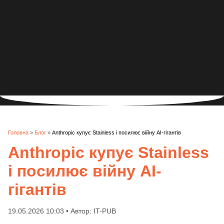
Головна
»
Блог
»
Anthropic купує Stainless і посилює війну AI-гігантів
Anthropic купує Stainless
і посилює війну AI-
гігантів
19.05.2026 10:03 • Автор: IT-PUB