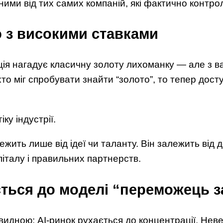
ними від тих самих компаній, які фактично контр
ю з високими ставками
ія нагадує класичну золоту лихоманку — але з 
то міг спробувати знайти “золото”, то тепер досту
іку індустрії.
ежить лише від ідеї чи таланту. Він залежить від 
піталу і правильних партнерств.
ться до моделі “переможець з
видною: AI-ринок рухається до концентрації. Невел