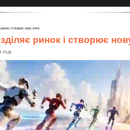
 ринок і створює нову еліту
озділяє ринок і створює нов
IT-PUB