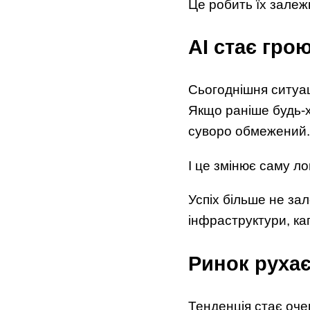
Це робить їх залеж
AI стає гро
Сьогоднішня ситуац
Якщо раніше будь-х
суворо обмежений.
І це змінює саму лог
Успіх більше не зал
інфраструктури, ка
Ринок рухає
Тенденція стає оче