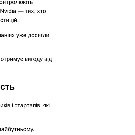
 контролюють
Nvidia — тих, хто
стицій.
паніях уже досягли
 отримує вигоду від
ість
в і стартапів, які
майбутньому.