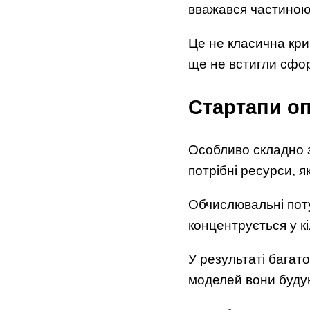
вважався частиною 
Це не класична криз
ще не встигли сфо
Стартапи оп
Особливо складно з
потрібні ресурси, я
Обчислювальні поту
концентрується у кі
У результаті багат
моделей вони буду