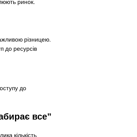
олюють ринок.
важливою різницею.
п до ресурсів
доступу до
абирає все”
ика кількість