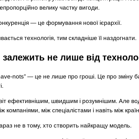
епропорційно велику частку вигоди.
онкуренція — це формування нової ієрархії.
вається технологія, тим складніше її наздогнати.
 залежить не лише від техноло
have-nots” — це не лише про гроші. Це про зміну 
і.
світ ефективнішим, швидшим і розумнішим. Але во
іж компаніями, між спеціалістами і навіть між краї
зараз не в тому, хто створить найкращу модель.