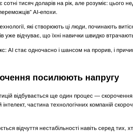
 сотні тисяч доларів на рік, але розуміє: цього 
переможців” AI-епохи.
ехнології, які створюють ці люди, починають витісня
в уже відчуває, що їхні навички швидко втрачають
с: AI стає одночасно і шансом на прорив, і прич
рочення посилюють напругу
тицій відбувається ще один процес — скорочення
 інтелект, частина технологічних компаній скороч
ється відчуття нестабільності навіть серед тих, х