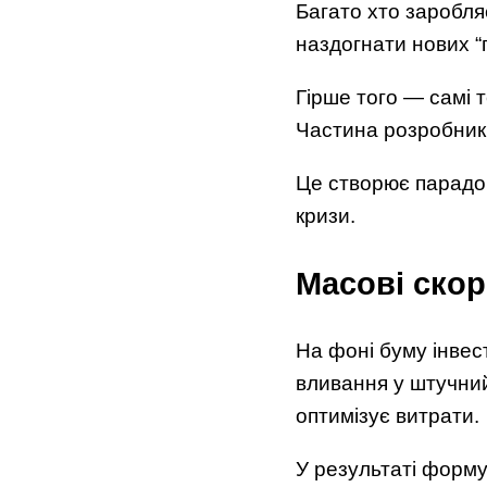
Багато хто заробляє
наздогнати нових “
Гірше того — самі т
Частина розробникі
Це створює парадок
кризи.
Масові ско
На фоні буму інвес
вливання у штучний
оптимізує витрати.
У результаті форму