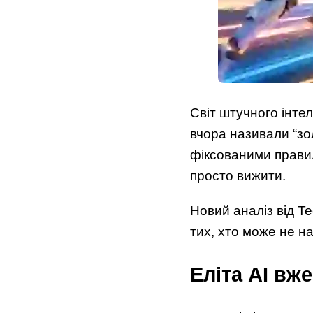
Світ штучного інте
вчора називали “зо
фіксованими прави
просто вижити.
Новий аналіз від Te
тих, хто може не на
Еліта AI вж