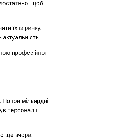
недостатньо, щоб
ти їх із ринку.
 актуальність.
иною професійної
. Попри мільярдні
ує персонал і
то ще вчора