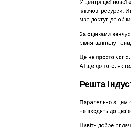
У центрі цієї нової
ключові ресурси. Йд
має доступ до обчи
За оцінками венчур
рівня капіталу пона
Це не просто успіх
AI ще до того, як т
Решта індуст
Паралельно з цим ф
не входять до цієї е
Навіть добре оплач