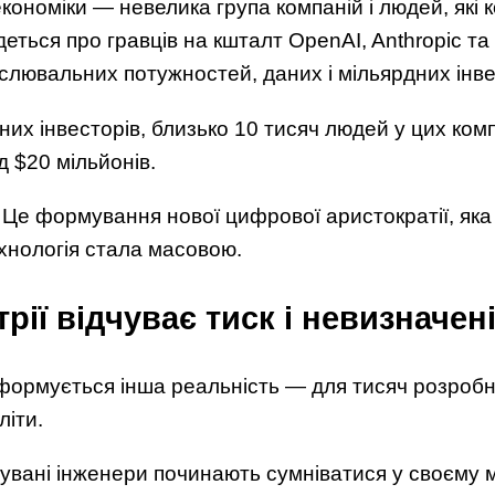
 економіки — невелика група компаній і людей, які
еться про гравців на кшталт OpenAI, Anthropic та 
слювальних потужностей, даних і мільярдних інве
них інвесторів, близько 10 тисяч людей у цих ком
д $20 мільйонів.
. Це формування нової цифрової аристократії, яка
ехнологія стала масовою.
рії відчуває тиск і невизначен
ормується інша реальність — для тисяч розробникі
літи.
увані інженери починають сумніватися у своєму 