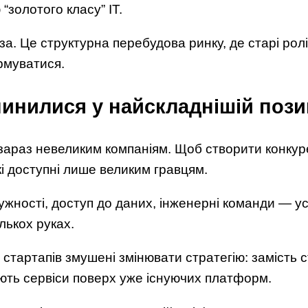
“золотого класу” IT.
а. Це структурна перебудова ринку, де старі ролі
рмуватися.
инилися у найскладнішій позиц
араз невеликим компаніям. Щоб створити конкуре
кі доступні лише великим гравцям.
жності, доступ до даних, інженерні команди — у
лькох руках.
о стартапів змушені змінювати стратегію: замість
ють сервіси поверх уже існуючих платформ.