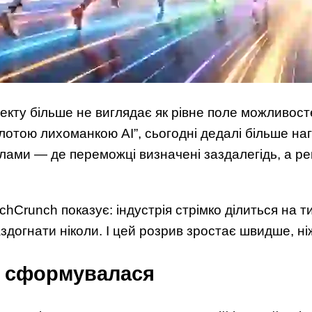
лекту більше не виглядає як рівне поле можливост
лотою лихоманкою AI”, сьогодні дедалі більше наг
лами — де переможці визначені заздалегідь, а р
chCrunch показує: індустрія стрімко ділиться на ти
здогнати ніколи. І цей розрив зростає швидше, ні
е сформувалася