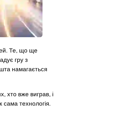
ей. Те, що ще
адує гру з
ешта намагається
х, хто вже виграв, і
ж сама технологія.