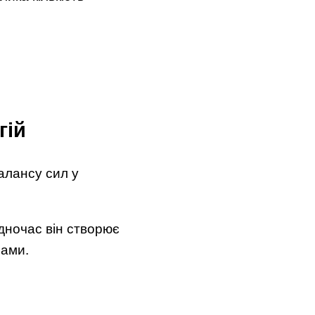
гій
балансу сил у
дночас він створює
нами.