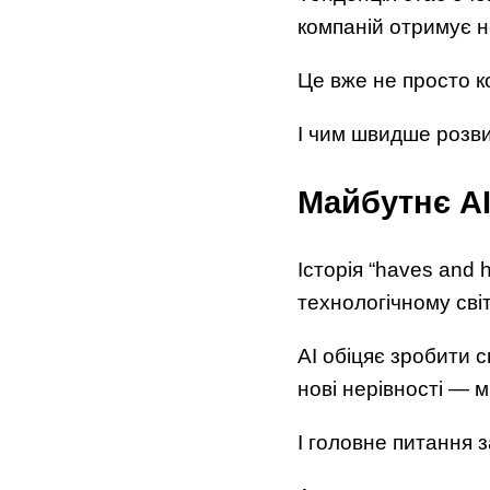
компаній отримує н
Це вже не просто к
І чим швидше розви
Майбутнє AI
Історія “haves and 
технологічному світ
AI обіцяє зробити 
нові нерівності — м
І головне питання 