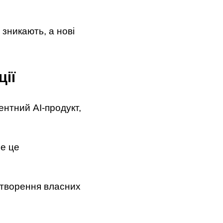
 зникають, а нові
ії
нтний AI-продукт,
се це
 створення власних